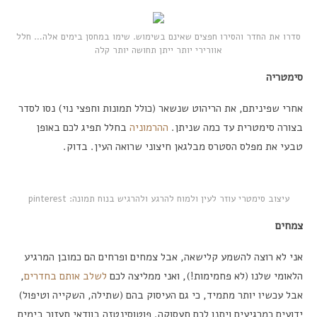
סדרו את החדר והסירו חפצים שאינם בשימוש. שימו במחסן בימים אלה… חלל
אוורירי יותר ייתן תחושה יותר קלה
סימטריה
אחרי שפיניתם, את הריהוט שנשאר (כולל תמונות וחפצי נוי) נסו לסדר
בצורה סימטרית עד כמה שניתן.
ההרמוניה
בחלל תפיג לכם באופן
טבעי את מפלס הסטרס מבלגאן חיצוני שרואה העין. בדוק.
עיצוב סימטרי עוזר לעין ולמוח להרגע ולהרגיש בנוח תמונה: pinterest
צמחים
אני לא רוצה להשמע קלישאה, אבל צמחים ופרחים הם כמובן המרגיע
הלאומי שלנו (לא פחמימות!), ואני ממליצה לכם
לשלב אותם בחדרים
,
אבל עכשיו יותר מתמיד, כי גם העיסוק בהם (שתילה, השקייה וטיפול)
ידועים כמרגיעים ויתנו לכם תעסוקה. פוטוסינטזה בוודאי תעזור בימים