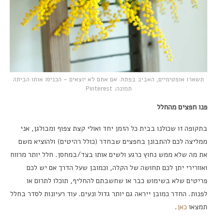
תשארו אופטימיים, האביב בפתח. אם אתם לא יוצאים – הכניסו אותו הביתה
תמונה: Pinterest
פנו חפצים מהחלל
בתקופה זו שכולנו בבית כל הזמן יחד ואולי קצת צפוף ומבולגן, אני
ממליצה לכם להתבונן בחפצים שבחדר (כולל רהיטים) ולהוציא משם
את מה שלא ממש נחוץ כרגע ולשים אותו בצד/במחסן. חלל יותר מרווח
ואוורירי יתן לכם תחושה של הקלה, וכמובן שעל הדרך אם יש לכם
פריטים שלא בשימוש כבר או שחשבתם להחליף, תוכלו לתרום או
לפנות. החדר כמובן ייראה גם יותר גדול ונעים. עוד רעיונות לסדר בחלל
תמצאו
כאן
.