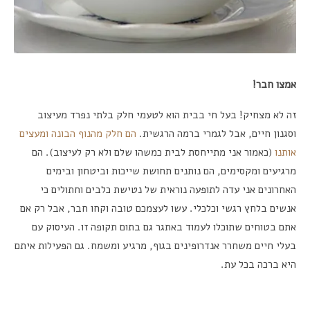
אמצו חבר!
זה לא מצחיק! בעל חי בבית הוא לטעמי חלק בלתי נפרד מעיצוב
וסגנון חיים, אבל לגמרי ברמה הרגשית.
הם חלק מהנוף הבונה ומעצים
אותנו
(כאמור אני מתייחסת לבית כמשהו שלם ולא רק לעיצוב). הם
מרגיעים ומקסימים, הם נותנים תחושת שייכות וביטחון ובימים
האחרונים אני עדה לתופעה נוראית של נטישת כלבים וחתולים כי
אנשים בלחץ רגשי וכלכלי. עשו לעצמכם טובה וקחו חבר, אבל רק אם
אתם בטוחים שתוכלו לעמוד באתגר גם בתום תקופה זו. העיסוק עם
בעלי חיים משחרר אנדרופינים בגוף, מרגיע ומשמח. גם הפעילות איתם
היא ברכה בכל עת.