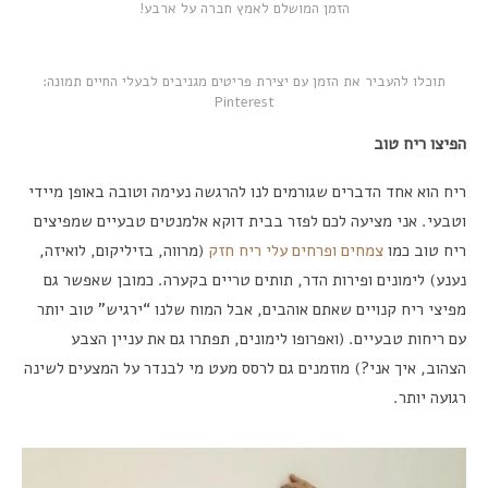
הזמן המושלם לאמץ חברה על ארבע!
תוכלו להעביר את הזמן עם יצירת פריטים מגניבים לבעלי החיים תמונה:
Pinterest
הפיצו ריח טוב
ריח הוא אחד הדברים שגורמים לנו להרגשה נעימה וטובה באופן מיידי
וטבעי. אני מציעה לכם לפזר בבית דוקא אלמנטים טבעיים שמפיצים
ריח טוב כמו
צמחים ופרחים עלי ריח חזק
(מרווה, בזיליקום, לואיזה,
נענע) לימונים ופירות הדר, תותים טריים בקערה. כמובן שאפשר גם
מפיצי ריח קנויים שאתם אוהבים, אבל המוח שלנו “ירגיש” טוב יותר
עם ריחות טבעיים. (ואפרופו לימונים, תפתרו גם את עניין הצבע
הצהוב, איך אני?) מוזמנים גם לרסס מעט מי לבנדר על המצעים לשינה
רגועה יותר.