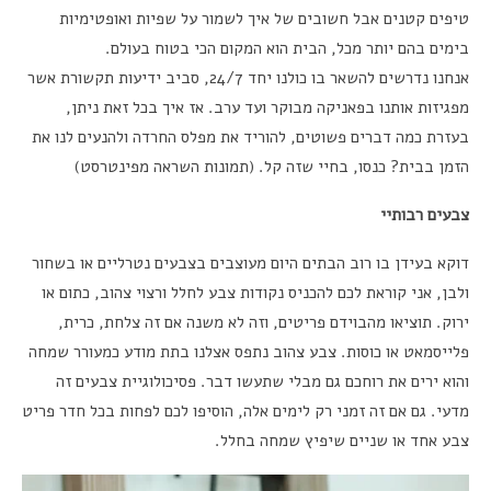
טיפים קטנים אבל חשובים של איך לשמור על שפיות ואופטימיות
בימים בהם יותר מכל, הבית הוא המקום הכי בטוח בעולם.
אנחנו נדרשים להשאר בו כולנו יחד 24/7, סביב ידיעות תקשורת אשר
מפגיזות אותנו בפאניקה מבוקר ועד ערב. אז איך בכל זאת ניתן,
בעזרת כמה דברים פשוטים, להוריד את מפלס החרדה ולהנעים לנו את
הזמן בבית? כנסו, בחיי שזה קל. (תמונות השראה מפינטרסט)
צבעים רבותיי
דוקא בעידן בו רוב הבתים היום מעוצבים בצבעים נטרליים או בשחור
ולבן, אני קוראת לכם להכניס נקודות צבע לחלל ורצוי צהוב, כתום או
ירוק. תוציאו מהבוידם פריטים, וזה לא משנה אם זה צלחת, כרית,
פלייסמאט או כוסות. צבע צהוב נתפס אצלנו בתת מודע כמעורר שמחה
והוא ירים את רוחכם גם מבלי שתעשו דבר. פסיכולוגיית צבעים זה
מדעי. גם אם זה זמני רק לימים אלה, הוסיפו לכם לפחות בכל חדר פריט
צבע אחד או שניים שיפיץ שמחה בחלל.