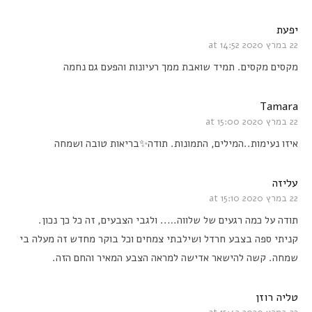
יפעת
22 במרץ 2020 at 14:52
מקסים מקסים. תמיד שואבת ממך רעיונות והפעם גם נחמה
Tamara
22 במרץ 2020 at 15:00
איזו נעימות..המילים, התמונות. תודה✨בריאות טובה ושמחה
עליזה
22 במרץ 2020 at 15:10
תודה על כמה רגעים של שלווה….. ולגבי הצבעים, זה כל כך נכון.
קניתי ספה בצבע חרדל ושילבתי צמחים וכל בוקר מחדש זה מעלה בי
שמחה. קשה להישאר אדישה למראה הצבע המאיר והחם הזה.
טליה רוזן