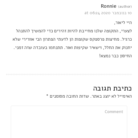
Ronnie
(author)
10 בנובמבר 2020 at 06:24
היי ליאור,
לצערי, התקופה שלנו מחייבת להיות זהירים כדי להמשיך להתנהל
כרגיל. מחיצות פרספקס שקופות הן לדעתי הפתרון הכי אוורירי שלא
יחנוק את החלל, וישאיר שקיפות ואור. תתנחמו בעובדה שזה זמני.
החיסון כבר נמצא!
כתיבת תגובה
האימייל לא יוצג באתר.
שדות החובה מסומנים
*
Comment