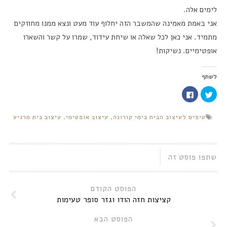
לימים אלה.
אני באמת מאמינה שהמשבר הזה יחלוף עוד מעט ונצא ממנו מחוזקים
מתמיד. אני כאן לכל שאלה או שיחת עידוד, שמרו על קשר והשארו
אופטימיים. נשיקות!
לשתף
לחצו
לחיצה
כדי
לשיתוף
לשתף
בפייסבוק
בטוויטר
(נפתח
טיפים לעיצוב הבית בימי קורונה
,
עיצוב אופטימי
,
עיצוב בית מרגיע
(נפתח
בחלון
בחלון
חדש)
חדש)
שתפו פוסט זה
הפוסט הקודם
קציצות חזה הודו וגזר סופר טעימות
הפוסט הבא