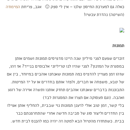
כאלה גם למערכת החיסון שלנו – אין לי ספק 🙂 אגב, פריחת
המימוזה
(השיטה) נהדרת עכשיו!
תמונות
זוכרים שפעם לפני מיליון שנה היינו מדפיסים תמונות ושמים אותן
במסגרת על המזנון? לפני שהיו לנו טריליוני אלבומים בנייד? אז זהו,
שזהו זמן מצויין להדפיס כמה תמונות שאנחנו אוהבים במיוחד, בין אם
של טבע, משפחה או חברים, ולפזר אותם בחדרים או על יד המיטות.
התבוננות בדברים שאנחנו אוהבים תחזק אותנו ותשרה אוירה של רוגע
ואהבה. (וגם תעסוקה אם תצרו את המסגרות לבד)
בלי קשר, זמן טוב אולי לרענן תמונות נוי שבבית, להחליף אותן אפילו
בין החדרים וליצור סוג של סביבה חדשה אחרי שהתחרפנתם כבר
בבית. כשתחזרו מהטיול הבא למטה זה יהיה כמו להכנס לבית חדש.