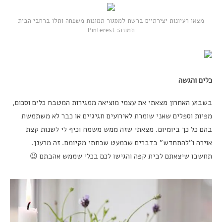
מצאו רעיונות יצירתיים ברשת למסגור תמונות משפחה ותלו ברחבי הבית
תמונה: Pinterest
כלים והגשה
בשבוע האחרון מצאתי את עצמי מוציאה ממגירות המטבח כלים וסכום,
מפיות וספלים שאני שומרת לאירועים חגיגיים או כבר לא משתמשת
בהם כל כך ביומיום. מצאתי שזה ממש משמח וכיף לי לשנות קצת
אוירה ו”להתחדש” בדברים שכמעט שכחתי מקיומם. זה מרענן.
תחשבו שיצאתם לבית קפה והגישו לכם בכלי שממש אהבתם 😉