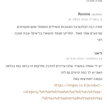
תודה תודה!
Ronnie
(author)
17 באפריל 2020 at 08:57
תודה רבה לכולכם על התגובות והמילים החמות! אתם מקסימים
ומרגשים אותי מאוד. החזיקו מעמד והשארו בריאים! שבת טובה.
רוני
ליאור
29 באוקטובר 2020 at 15:15
יש לי שאלה במשרד שלנו צריכים להדכין מחיצות זה נראה כמו בכלאה
האם יש לך כמה טיפים גם לזה
הכוונה למחיצות כאלו
https://migon.co.il/product-
category/%d7%9e%d7%aa%d7%a7%d7%a0%d7%99-
%d7%97%d7%99%d7%98%d7%95%d7%99/