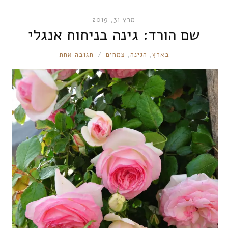
מרץ 31, 2019
שם הורד: גינה בניחוח אנגלי
RONNIE
בארץ
,
הגינה
,
צמחים
תגובה אחת