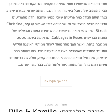
אחד הדברים שהשאירו אותי שפויה בתקופת סגר הקורונה היה כמובן
הבית האהוב שלי, אבל בעיקר האוירה שבו, אותה יצרתי בעזרת עיצוב
כפרי קסום הכולל כמה פריטים שאני ממש אוהבת. חלק מהפריטים
הללו הם מבית היוצר של מי שמהווה עבורי השראה ענקית, Christina
Strutt. למי שלא מכיר, כריסטינה היא יוצרת המותג והבעלים של
החנות הבריטית Cabbages & Roses, שהוקמה בשנת 2000
ממטבח ביתה, ואשר הפך מהר מאוד לאחד ממותגי האופנה והלייף
הסטייל המוכרים והאהובים באנגליה ובעולם כולו. כמו שאתם כבר
יודעים, טקסטיל ובדים הם אצלי התמכרות קשה, ואלה של כריסטינה
פשוט התגנבו לי אל מתחת לעור ולתוך הלב. כבר עשר שנים…
להמשך הקריאה
אפר 01, 2020
פנינה הולנדית: Dille & Kamille