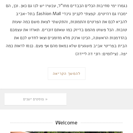
נגמרו ימי סחיבות הכלים הכבדים מחו”ל, עכשיו יש לנו גם כאן. וכן, הם
ימכרו גם רהיטים. קפצתי לקניון גינדי fashion Mall בתל-אביב
להביא לכם את הפרטים והתמונות, והתקשתי לצאת משם כמה שעות
טובות. הכל פשוט מהמם בדיוק כמו שאתם זוכרים. תארזו את עצמכם
בהזדמנות הראשונה, הכינו ארנק מלא מזומנים וצאו לחדש לכם את
הבית בפריטי אביב משגעים שלא נמאס מהם אף פעם. כנסו לראות כמה
יפה. (צילומים: רוני דה ליידה)
להמשך הקריאה
« פוסטים ישנים
Welcome