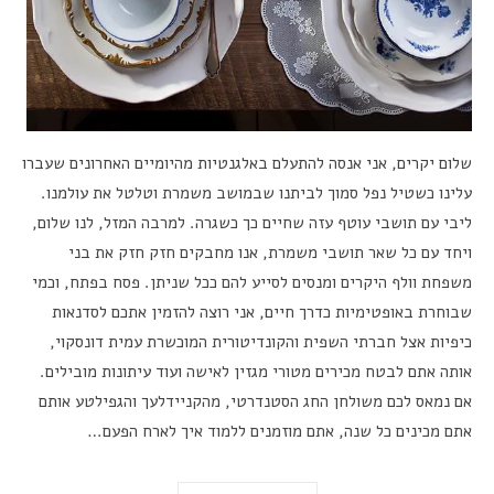
שלום יקרים, אני אנסה להתעלם באלגנטיות מהיומיים האחרונים שעברו
עלינו כשטיל נפל סמוך לביתנו שבמושב משמרת וטלטל את עולמנו.
ליבי עם תושבי עוטף עזה שחיים כך כשגרה. למרבה המזל, לנו שלום,
ויחד עם כל שאר תושבי משמרת, אנו מחבקים חזק חזק את בני
משפחת וולף היקרים ומנסים לסייע להם ככל שניתן. פסח בפתח, וכמי
שבוחרת באופטימיות כדרך חיים, אני רוצה להזמין אתכם לסדנאות
כיפיות אצל חברתי השפית והקונדיטורית המוכשרת עמית דונסקוי,
אותה אתם לבטח מכירים מטורי מגזין לאישה ועוד עיתונות מובילים.
אם נמאס לכם משולחן החג הסטנדרטי, מהקניידלעך והגפילטע אותם
אתם מכינים כל שנה, אתם מוזמנים ללמוד איך לארח הפעם…