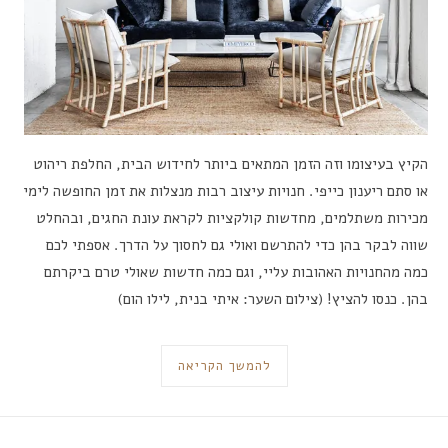
הקיץ בעיצומו וזה הזמן המתאים ביותר לחידוש הבית, החלפת ריהוט
או סתם ריענון כייפי. חנויות עיצוב רבות מנצלות את זמן החופשה לימי
מכירות משתלמים, מחדשות קולקציות לקראת עונת החגים, ובהחלט
שווה לבקר בהן כדי להתרשם ואולי גם לחסוך על הדרך. אספתי לכם
כמה מהחנויות האהובות עליי, וגם כמה חדשות שאולי טרם ביקרתם
בהן. כנסו להציץ! (צילום השער: איתי בנית, לילו הום)
להמשך הקריאה