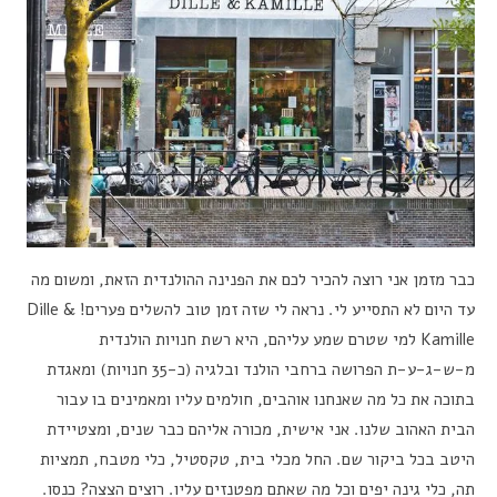
כבר מזמן אני רוצה להכיר לכם את הפנינה ההולנדית הזאת, ומשום מה
עד היום לא התסייע לי. נראה לי שזה זמן טוב להשלים פערים! Dille &
Kamille למי שטרם שמע עליהם, היא רשת חנויות הולנדית
מ-ש-ג-ע-ת הפרושה ברחבי הולנד ובלגיה (כ-35 חנויות) ומאגדת
בתוכה את כל מה שאנחנו אוהבים, חולמים עליו ומאמינים בו עבור
הבית האהוב שלנו. אני אישית, מכורה אליהם כבר שנים, ומצטיידת
היטב בכל ביקור שם. החל מכלי בית, טקסטיל, כלי מטבח, תמציות
תה, כלי גינה יפים וכל מה שאתם מפטנזים עליו. רוצים הצצה? כנסו.