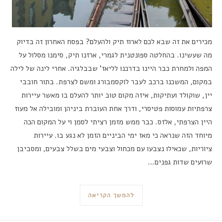
מכירים את זה שבא לכם לארוז תיק ולהעלם? בפסח האחרון זה בדיוק
מה שעשינו. בהחלטה ספונטנית לגמרי, ארזנו תיק, סימנו מסלול על
המפה ולמחרת כבר היינו בדרכנו לליאז’ שבבלגיה. אחרי לינה של לילה
במקום, המשכנו ברכב לעבר לוקסמבורג ומשם לצרפת. בתור חובבי
יין, שוקולד ועתיקות, איזה מקום טוב יותר להעלם בו מאשר עיירות
צרפתיות עמוסות פטיסרי, ודרך אחת העוברת ביניהן ומובילה אל מעוז
היין הצרפתי, אלזס. כבר ממש מזמן רציתי לסמן וי על המקום הכה
מיוחד הזה שנראה כי מאז ימי הביניים הזמן לא נגע בו. עיירות
ציוריות, שכאילו נצבעו עם מכחול וצבעי מים בשלל צבעים, ומסביבן
שרועים שדות גפנים…
להמשך הקריאה