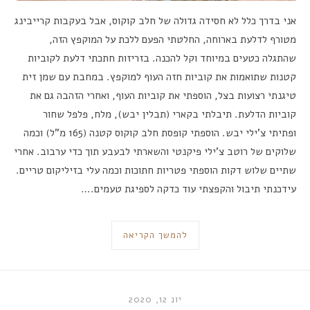
אני בדרך כלל לא חסידה גדולה של חלב קוקוס, אבל בעקבות קרייבינג
מטורף לדלעת בארוחה, החלטתי הפעם ללכת על המוקפץ הזה,
שהתגלה כטעים במיוחד וקל להכנה. בזריזות חתכתי דלעת לקוביות
קטנות שתואמות את קוביות חזה העוף למוקפץ. במחבת עם שמן זית
טיגנתי רצועות בצל, הוספתי את קוביות העוף, ואחרי הזהבה גם את
קוביות הדלעת. תיבלתי בקארי (תבלין יבש), מלח, פלפל שחור
ופתיתי צ’ילי יבש. הוספתי קופסת חלב קוקוס קטנה (165 מ”ל) וכמה
שלוקים של רוטב צ’ילי פיקנטי והשארתי לבעבע תוך כדי ערבוב. אחרי
שתיים שלוש דקות הוספתי פטריות חתוכות וכמה עלי בזיליקום טריים.
עידכנתי תיבול והקפצתי עוד כדקה לספיגת טעמים.…
להמשך הקריאה
יונ 12, 2020