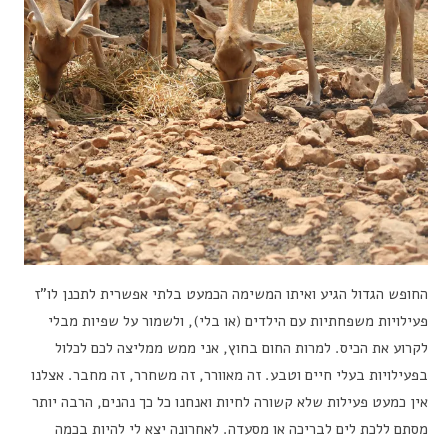
החופש הגדול הגיע ואיתו המשימה הכמעט בלתי אפשרית לתכנן לו”ז
פעילויות משפחתיות עם הילדים (או בלי), ולשמור על שפיות מבלי
לקרוע את הכיס. למרות החום בחוץ, אני ממש ממליצה לכם לכלול
בפעילויות בעלי חיים וטבע. זה מאוורר, זה משחרר, זה מחבר. אצלנו
אין כמעט פעילות שלא קשורה לחיות ואנחנו כל כך נהנים, הרבה יותר
מסתם ללכת לים לבריכה או מסעדה. לאחרונה יצא לי להיות בכמה