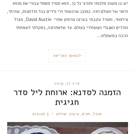
יש בו משהו מלכותי וחגיגי כל כך, והוא תמיד מסמל עבורי את מהות
היופי של העולם הזה. כמובן שרכשתי זרי ורדים בכל הזדמנות, שזרתי,
צילמתי, ותמיד עקבתי בערגה מרחוק אחרי David Austin, מגדל
הורדים האנגלי הפופולרי בעולם. עד שלאחרונה, נתקלתי לשמחתי
הרבה במשתלת…
להמשך הקריאה
מרץ 27, 2019
הזמנה לסדנא: ארוחת ליל סדר
חגיגית
RONNIE
אוכל
,
חגים
,
עיצוב שולחן
3 תגובות