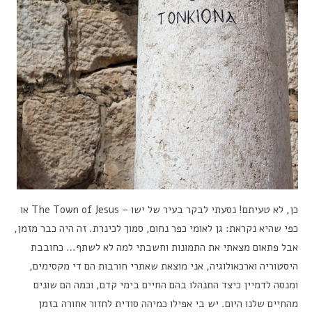
כן, לא טעיתם! נסעתי לבקר בעיר של ישו – The Town of Jesus או
כפי שהיא נקראת: גן לאומי כפר נחום, סמוך לכינרת. זה היה כבר מזמן,
אבל פתאום מצאתי את התמונות וחשבתי למה לא לשתף… כחובבת
היסטוריה וארכאולוגיה, אני מוצאת שאתרי חורבות הם די מקסימים,
ומנסה לדמיין כיצד התנהלו בהם החיים בימי קדם, וכמה הם שונים
מהחיים שלנו היום. יש בי אפילו כמיהה סודית לחזור אחורה בזמן