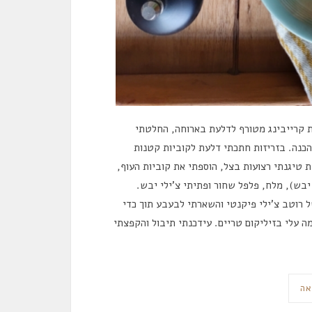
ת קרייבינג מטורף לדלעת בארוחה, החלטתי
כנה. בזריזות חתכתי דלעת לקוביות קטנות
טיגנתי רצועות בצל, הוספתי את קוביות העוף,
יבש), מלח, פלפל שחור ופתיתי צ’ילי יבש.
16 מ”ל) וכמה שלוקים של רוטב צ’ילי פיקנטי והשארתי לבעבע תוך כדי
ה עלי בזיליקום טריים. עידכנתי תיבול והקפצתי
אה