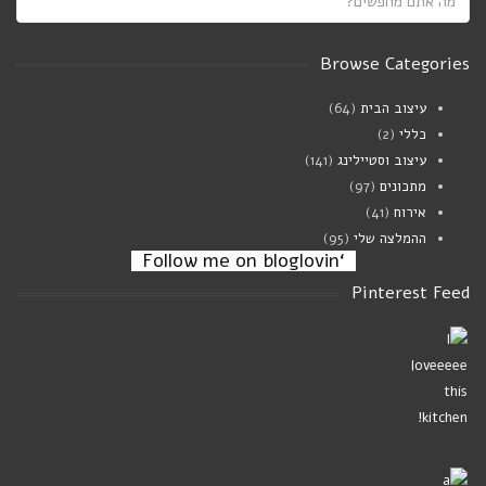
Saucy white beans on toast
יולי 21, 2024
Browse Categories
עיצוב הבית
(64)
מרק פטריות וגריסי פנינה
כללי
(2)
ינואר 02, 2024
עיצוב וסטיילינג
(141)
מתכונים
(97)
אירוח
(41)
ההמלצה שלי
(95)
‘Follow me on bloglovin
Pinterest Feed