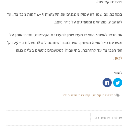
ויוצרים קציצות.
במחבת עם שמן לא עמוק מטגנים את הקציצות 4-5 דקות מכל צד, עד
להזהבה. מוציאים ומספיגים על נייר סופג.
אם תרצו לאפות: הוסיפו מעט שמן לתערובת הקציצות, וסדרו אותן על
מגש עם נייר אפיה משומן. אפו בתנור שחומם ל 180 מעלות כ- 25 דק’
ואז הפכו צד עד להזהבה. בתיאבון! למטעמים נוספים בצ’יק כנסו
לכאן
.
לשתף
לחצו
לחיצה
כדי
לשיתוף
לשתף
בפייסבוק
בטוויטר
(נפתח
מתכונים קלים
,
קציצות חזה הודו
(נפתח
בחלון
בחלון
חדש)
חדש)
שתפו פוסט זה