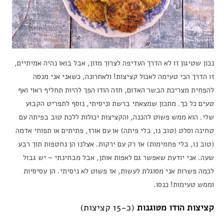
נכון שטיגון זו לא הדרך העדיפה לצרוך מזון, אבל בואו נהיה אמיתיים,
זו הדרך הכי טעימה לאכול קציצות! ולאחרונה, כשאני אני מנסה
להפחית מצריכת הבשר האדום, חזה הודו הפך להיות תחליף ראוי ואף
טעים כל כך. מתכון שמצאתי ברשת וניסיתי, נוסף לתפריט הקבוע
שלי. הוא ממש פשוט להכנה, והקציצות יכולות ללכת טוב בפיתה עם
טחינה וסלט (טוב נו, בלי פיתה) או עם אורז, פתיתים או תפוחי אדמה
(טוב נו, בלי פחמימות) אז רק עם ירקות. אצלנו הן נחטפות תוך רבע
שעה. אני יודעת שאפשר גם לאפות אותן, אבל מבחינתי – יש גבול
לכמה פשרות אני מסוגלת לעשות, אז פשוט לא ניסיתי. הן עסיסיות
וממש טעימות! כנסו.
קציצות הודו מטוגנות
(כ-15 קציצות)