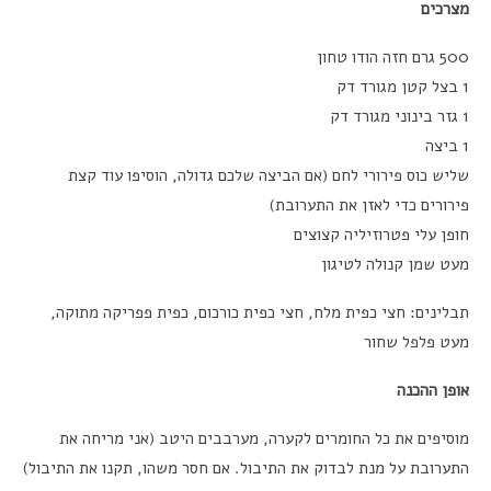
מצרכים
500 גרם חזה הודו טחון
1 בצל קטן מגורד דק
1 גזר בינוני מגורד דק
1 ביצה
שליש כוס פירורי לחם (אם הביצה שלכם גדולה, הוסיפו עוד קצת
פירורים כדי לאזן את התערובת)
חופן עלי פטרוזיליה קצוצים
מעט שמן קנולה לטיגון
תבלינים: חצי כפית מלח, חצי כפית כורכום, כפית פפריקה מתוקה,
מעט פלפל שחור
אופן ההכנה
מוסיפים את כל החומרים לקערה, מערבבים היטב (אני מריחה את
התערובת על מנת לבדוק את התיבול. אם חסר משהו, תקנו את התיבול)