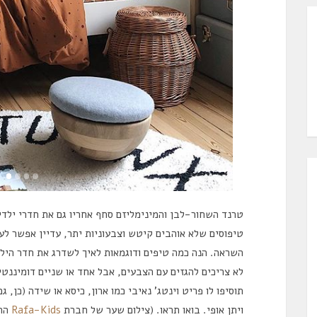
טרנד השחור-לבן והמינימליזם סחף אחריו גם את חדרי ילדי
טיפוסים שלא אוהבים קיטש וצבעוניות יתר, עדיין אפשר לעצ
השראה. הנה כמה טיפים ודוגמאות לאיך לשדרג את חדר הילדי
לא צריכים להגזים עם הצבעים, אבל אחד או שניים דומיננט
תוסיפו לו פריט וינטג’ נאיבי כמו ארון, כיסא או שידה (כן,
ויתן אופי. בואו תראו. (צילום שער של חברת
Rafa-Kids
ההו