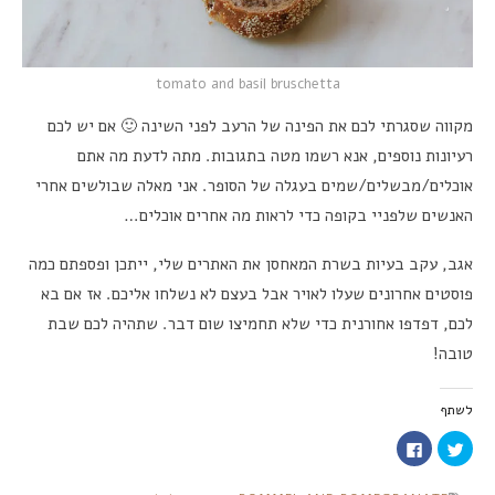
tomato and basil bruschetta
מקווה שסגרתי לכם את הפינה של הרעב לפני השינה 🙂 אם יש לכם
רעיונות נוספים, אנא רשמו מטה בתגובות. מתה לדעת מה אתם
אוכלים/מבשלים/שמים בעגלה של הסופר. אני מאלה שבולשים אחרי
האנשים שלפניי בקופה כדי לראות מה אחרים אוכלים…
אגב, עקב בעיות בשרת המאחסן את האתרים שלי, ייתכן ופספתם כמה
פוסטים אחרונים שעלו לאויר אבל בעצם לא נשלחו אליכם. אז אם בא
לכם, דפדפו אחורנית כדי שלא תחמיצו שום דבר. שתהיה לכם שבת
טובה!
לשתף
לחצו
לחיצה
כדי
לשיתוף
לשתף
בפייסבוק
בטוויטר
(נפתח