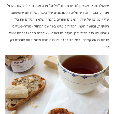
שוקולד מריר אגוזים (חדש מבית “עלית” פרה אבל מריר) לוקח בגדול
את הסיבוב הזה. העיגולים הקטנטנים של ביגלה מלוח עם שומשום,
עדיף כמובן על שלל חטיפים אחרים בהנחה שלא מחסלים את כל
השקית, וכאשר טעמו המלוח ניפגש בפה עם המתוק-מריר-אגוזים
(שהוא לא כזה מריר ולכן טעים גם לאלה שאוהבים חלב) נפלטת אצלי
אנחת הנאה קטנה. במיוחד כי זה לא כזה נורא משמין אם אוכלים רק
קצת.