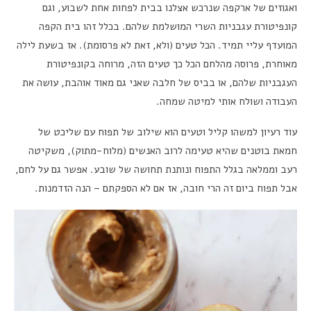
ואגוזים של ארקפה שנרכש אצלנו בבית לפחות אחת לשבוע, וגם
קונפיטורת עגבניות השרי המושלמת שלהם. בכלל זהו בית הקפה
המועדף עליי תמיד. הכל טעים (ולא, זאת לא פרסומת). אז בשעת לילה
מאוחרת, פרוסה מהלחם הכל כך טעים הזה, מרוחה בקונפיטורת
העגבניות שלהם, או בביס של חלבה שאני גם מאוד אוהבת, עושה את
העבודה ושולח אותי למיטה שמחה.
עוד רעיון למשהו קליל וטעים הוא שילוב של תפוח עם שליכט של
חמאת בוטנים שהיא טעימה לרוב האנשים (מלוח-מתוק), משקיטה
רעב וממלאה בגלל התפוח ונותנת תחושה של שובע. אפשר גם על לחם,
אבל תפוח ביום זה הרי חובה, אז אם לא הספקתם – הנה הזדמנות.