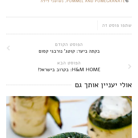
POMMEL AND POMEGRANATE
,
נשושני לילה
(נפתח
בחלון
בחלון
חדש)
חדש)
שתפו פוסט זה
הפוסט הקודם
בקתה ביער: קוטג’ נורבגי קסום
הפוסט הבא
H&M HOME: בקרוב בישראל!
אולי יעניין אותך גם