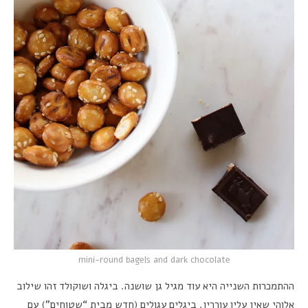
mini-round bagels and dark chocolate
ההתמכרות השנייה היא עוד מגיל גן שושנה. ביגלה ושוקולד זהו שילוב
אלוהי שאין עליו עוררין. ביגלים עגולים (חדש מבית “שטוחים”) עם