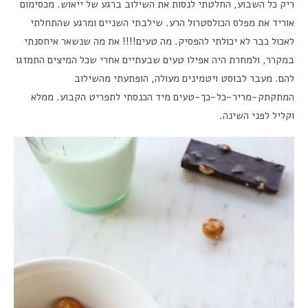
ריק כל השבוע, החלטתי לנסות את השילוב ברגע של ייאוש. מכסימום
אוריד את מפלס הכולסטרול הרע. שילבתי השניים ומרגע שהתחלתי
לאכול כבר לא יכולתי להפסיק. מה טעים!!!! את מה שנשאר איחסנתי
במקרר, ולמחרת היה אפילו טעים שבעתיים אחרי שכל המיצים התמזגו
להם. מעבר לבוסט ויטמינים מעולה, הופתעתי מהשילוב
המתקתק-מריר-כל-כך-טעים מיד הכנסתי לתפריט הקבוע. ממלא
וקליל לפני השינה.