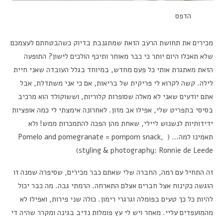
הדפס
מכירים את תחושת הרעב הזאת שמתגנבת בדיוק כשהבטחתם לעצמכם
שלא תאכלו היום יותר כי כבר מאוחר ותיכף הולכים לישון? התופעה
הזאת מאתגרת אותי כל פעם מחדש, במיוחד בגלל העובדה שאני חיית
לילה. קשה לקרוא לי פריקית של בריאות, אם כי אני משתדלת, אבל
אתם יודעים שאני לא מאלה שסופרות קלוריות, וששוקולד הוא מרכיב
בסיסי בתפריט שלי, אפילו אב מזון. לאחרונה אימצתי לי כמה אופציות
ידידותיות לנשנוש ליילי, שאחת מהן הפכה להתמכרות ממש! ולא
תאמינו למה… ( Pomelo and pomegranate = pompom snack,
styling & photography: Ronnie de Leede)
זה התחיל עם רמה, החברה שלי שאתם כבר מכירים, שסיפרה שמנה זו
הוגשה כקינוח אצל חברים אצלם התארחה. הרמתי גבה. מה כבר יכול
להיות כל כך טעים בפומלה וגרגרי רימון. כולה שני פירות, ואפילו לא
מהמועפדים עליי. מאחר ויש לי עץ פומלות נדיב בגינה ומקרר שהיה די