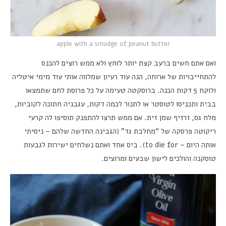
apple with a smudge of peanut butter
ואם אתם חשים ברעב קצת יותר לוחץ ולא ממש רוצים להכנס
להתחייבויות של ארוחה, הנה עוד רעיון שמלווה אותי עוד מימי איטליה
ולוקח 5 דקות הכנה. ברוסקטה טעימה על כל פרוסת לחם שתמצאו
בבית ותכניסו לטוסטר או לתנור לכמה דקות, עגבניה חתוכה לקוביות,
מלח גס, זרזיף שמן זית. אם ממש תרצו להתפנק תוסיפו לה קרעי
ריקוטה פרסקה של “מחלבת גד” (הגבינה החדשה שלהם – ניסיתי
אותה היום – to die for). ביס אחד ואתם נשלחים ישירות לגבעות
טוסקנה והולכים לישון שבעים ומרוצים.