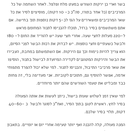
בשר וארי כן ירקות השורש במעט מלח ופלפל. לאחר השחמה של כל
המרכיבים (כל אחד בתורו, סה”כ כ- 10 דקות), מוסיפים לסיר את כל
שאר המרכיבים ומשאירים על הגז לכ-5 דקות נוספות תוך בחישה. אם
אתם משתשמים בסיר ברזל, תוכלו להכניסו לתנור המחומם מראש
ל-220 מעלות לחצי שעה. אחרי חצי שעה יש להוריד את החום ל- 180
ולבשל כשעתיים וחצי נוספות. יש לבדוק את רכות הבשר לפני הסיום,
הוא צריך להיות נימוח וכך גם הירקות. אם השתמשתם במחבת, העבירו
את הבשר והירקות המטוגנים לקדירה המיועדת לבישול בתנור, הוסיפו
את שאר מרכיבי התיבול, והכניסו לתנור. למי שלא יכול להפרד מתפוחי
אדמה, אפשר להוסיף גם, חתוכים לקוביות. אני מעדיפה בלי, זה פחות
כבד ומבליט את טעמי השורשים שהם יותר מיוחדים.
למי שאין זמן לשלוש שעות בישול, ניתן לעשות את אותה הפעולה
בסיר לחץ. ראשית לטגן בתוך הסיר, ואח”כ לסוגר ולבשל כ -40-60
דקות, תלוי בסיר שלכם.
המנה מעולה, קלה להכנה ואף יותר טעימה אחרי יום או יומיים. בתאבון