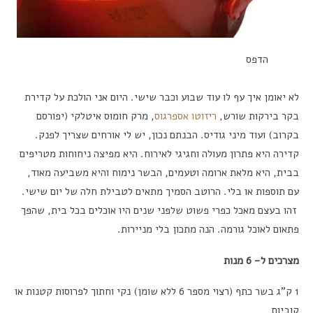
הדפס
לא יאומן איך עף לו עוד שבוע וכבר שישי. היום אני הולכת על קדירת
בקר בירקות שורש,
ריזוטו אספרגוס
, מרק חומוס איטלקי (יפורסם
בקרוב) ועוד מיני גודיס. הבנתם נכון, יש לי אורחים שצריך לפנק.
קדירה היא פתרון מעולה וחגיגי לאירוח. היא מפיצה ניחוחות מטריפים
בבית, היא מלאת ארומה וטעמים, הבשר נימוח והיא משביעה מאוד,
עם תוספות או בלי. הרוטב הסמיך מתאים לטבילת חלה של יום שישי.
זהו בעצם מאכל כפרי פשוט שלפני שנים היו אוכלים בכל בית, שהפך
פתאום לאוכל גורמה. הנה מתכון בלי מניירות.
מצרכים ל- 6 מנות
1 ק”ג בשר כתף (רצוי מספר 6 ללא שומן) נקי וחתוך לפרוסות קטנות או
קוביות