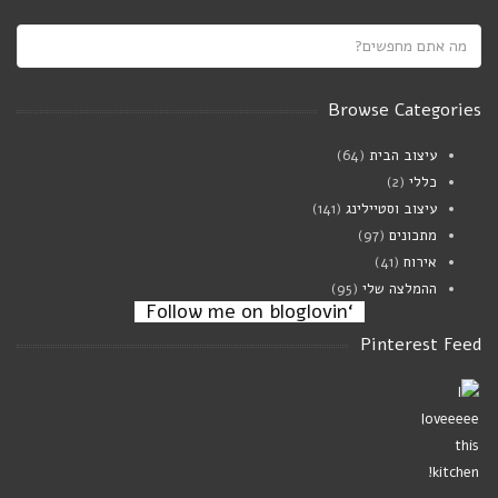
Saucy white beans on toast
יולי 21, 2024
Browse Categories
עיצוב הבית
(64)
מרק פטריות וגריסי פנינה
כללי
(2)
ינואר 02, 2024
עיצוב וסטיילינג
(141)
מתכונים
(97)
אירוח
(41)
ההמלצה שלי
(95)
‘Follow me on bloglovin
Pinterest Feed