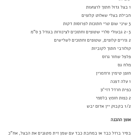
1 בצל גדול חתוך לרצועות
חבילת בצלי שאלוט קלופים
3 שיני שום טרי חתוכות לפרוסות דקות
2-3 גבעולי סלרי שטופים וחתוכים לצינורות בגודל 3 ס”מ
2 גזרים קלופים, שטופים וחתוכים לשלישים
קולורבי חתוך לקוביות
פלפל שחור גרוס
מלח גס
חופן טימין ורוזמרין
1 עלה דפנה
כפית חרדל דזי’ון
2 כפות חומץ בלסמי
1/2 בקבוק יין אדום יבש
אופן ההכנה
בסיר ברזל כבד או במחבת כבד עם שמן זית מטגנים את הבצל, אח”כ