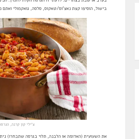
בישול, הוסיפו קצת נאצ’וס/טאקוס, סלסה, גואקמולי ואתם מס
צ’ילי קון קרנה, הגרס
את השעועית (האדומה או הלבנה, תלוי בגרסה שתבחרו) נית