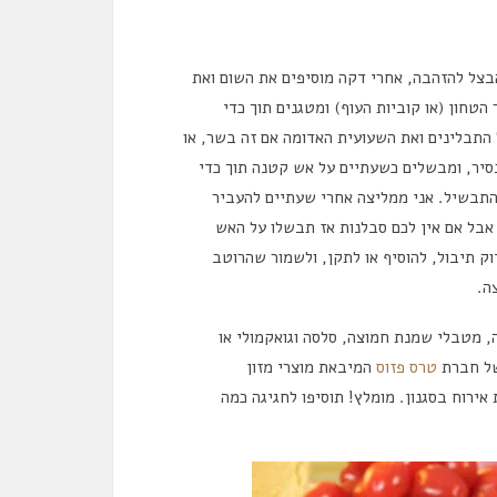
בצל להזהבה, אחרי דקה מוסיפים את השום ואת
טחון (או קוביות העוף) ומטגנים תוך כדי
התבלינים ואת השעועית האדומה אם זה בשר, או
בסיר, ומבשלים כשעתיים על אש קטנה תוך כדי
התבשיל. אני ממליצה אחרי שעתיים להעביר
שלוש נוספות על חום נמוך של 110 מעלות, אבל אם אין לכם סבלנות אז תבשלו על האש
ק תיבול, להוסיף או לתקן, ולשמור שהרוטב
ה.
 מטבלי שמנת חמוצה, סלסה וגואקמולי או
של חברת
טרס פזוס
המיבאת מוצרי מזון
אירוח בסגנון. מומלץ! תוסיפו לחגיגה כמה