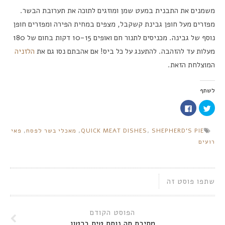
משמנים את התבנית במעט שמן ומוזגים לתוכה את תערובת הבשר.
מפזרים מעל חופן גבינת קשקבל, מצפים במחית הפירה ומפזרים חופן
נוסף של גבינה. מכניסים לתנור חם ואופים 10-15 דקות בחום של 180
מעלות עד להזהבה. להתענג על כל ביס! אם אהבתם נסו גם את
הלזניה
המוצלחת הזאת.
לשתף
לחצו
לחיצה
כדי
לשיתוף
לשתף
בפייסבוק
בטוויטר
(נפתח
SHEPHERD'S PIE
,
QUICK MEAT DISHES
,
מאכלי בשר לפסח
,
פאי
(נפתח
בחלון
בחלון
חדש)
רועים
חדש)
שתפו פוסט זה
הפוסט הקודם
מסיבת תה נוסח טים ברטון