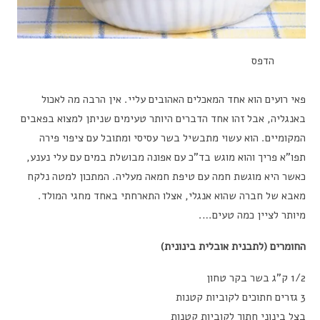
הדפס
פאי רועים הוא אחד המאכלים האהובים עליי. אין הרבה מה לאכול
באנגליה, אבל זהו אחד הדברים היותר טעימים שניתן למצוא בפאבים
המקומיים. הוא עשוי מתבשיל בשר עסיסי ומתובל עם ציפוי פירה
תפו”א פריך והוא מוגש בד”כ עם אפונה מבושלת במים עם עלי נענע,
כאשר היא מוגשת חמה עם טיפת חמאה מעליה. המתכון למטה נלקח
מאבא של חברה שהוא אנגלי, אצלו התארחתי באחד מחגי המולד.
מיותר לציין כמה טעים….
החומרים (לתבנית אובלית בינונית)
1/2 ק”ג בשר בקר טחון
3 גזרים חתוכים לקוביות קטנות
בצל בינוני חתוך לקוביות קטנות