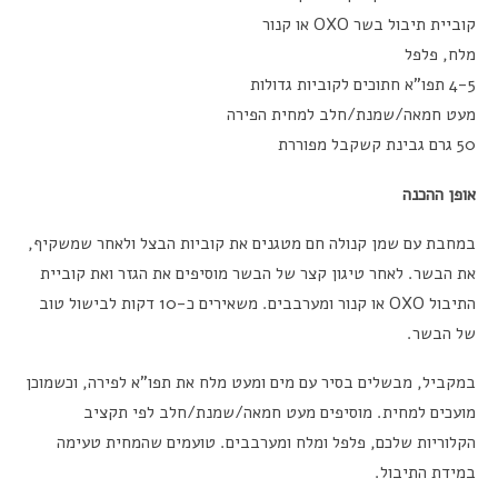
קוביית תיבול בשר OXO או קנור
מלח, פלפל
4-5 תפו”א חתוכים לקוביות גדולות
מעט חמאה/שמנת/חלב למחית הפירה
50 גרם גבינת קשקבל מפוררת
אופן ההכנה
במחבת עם שמן קנולה חם מטגנים את קוביות הבצל ולאחר שמשקיף,
את הבשר. לאחר טיגון קצר של הבשר מוסיפים את הגזר ואת קוביית
התיבול OXO או קנור ומערבבים. משאירים כ-10 דקות לבישול טוב
של הבשר.
במקביל, מבשלים בסיר עם מים ומעט מלח את תפו”א לפירה, וכשמוכן
מועכים למחית. מוסיפים מעט חמאה/שמנת/חלב לפי תקציב
הקלוריות שלכם, פלפל ומלח ומערבבים. טועמים שהמחית טעימה
במידת התיבול.