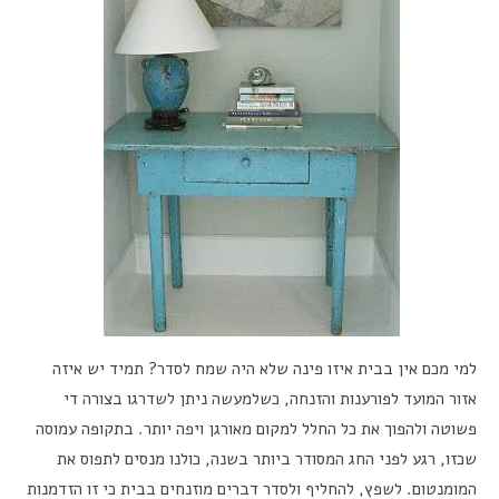
למי מכם אין בבית איזו פינה שלא היה שמח לסדר? תמיד יש איזה
אזור המועד לפורענות והזנחה, כשלמעשה ניתן לשדרגו בצורה די
פשוטה ולהפוך את כל החלל למקום מאורגן ויפה יותר. בתקופה עמוסה
שכזו, רגע לפני החג המסודר ביותר בשנה, כולנו מנסים לתפוס את
המומנטום. לשפץ, להחליף ולסדר דברים מוזנחים בבית כי זו הזדמנות