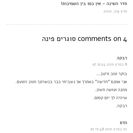
חדר השינה – אין כמו בין השמיכות!
מרץ 09, 2010
4 comments on
סוגרים פינה
רבקה
8 במרץ 2011 at 12:24
בוקר טוב ורטב…
אני אמנם “חדשה” באתרך אך נשביתי כבר בכשרונך וטוב הטעם.
מהנה ועושה חשק.
שיהיה לך יום קסום.
רבקה.
הדס
10 במרץ 2011 at 17:48