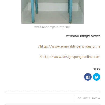
ועוד קצת טורקיז מהמם לסיום
תמונות לקוחות מהאתרים:
http://www.emeraldinteriordesign.ie/
http://www.designspongeonline.com/
לשתף
לחצו
לחיצה
כדי
לשיתוף
לשתף
בפייסבוק
בטוויטר
(נפתח
(נפתח
בחלון
בחלון
חדש)
חדש)
שתפו פוסט זה