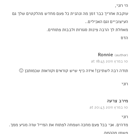
הי רוני,
עוקבת אחריך כבר זמן מה ונהנית כל פעם מחדש מהלקטים שלך גם
העיצוביים וגם האכילים..
מאחלת לך הרבה פינות סגורות ולבבות פתוחים.
הדס
Ronnie
(author)
10 במרץ 2011 at 18:45
תודה רבה לשתיכן! איזה כיף שיש קוראים וקוראות שכמותכן 🙂
רוני
מירב צרעה
10 במרץ 2011 at 20:43
רוני
מדהים. אני בכל פעם מחכה ושמחה לפתוח את המייל שזה מגיע ממך.
פשוט מההמם.