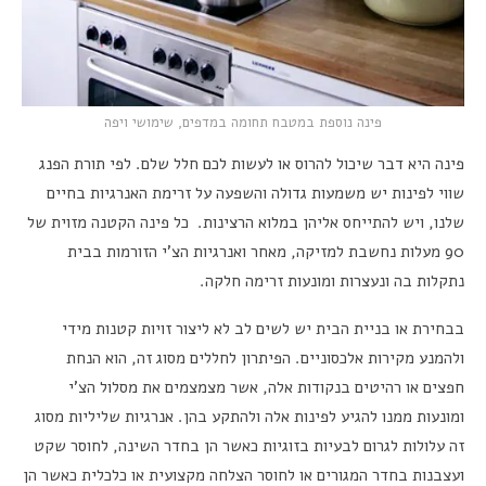
פינה נוספת במטבח תחומה במדפים, שימושי ויפה
פינה היא דבר שיכול להרוס או לעשות לכם חלל שלם. לפי תורת הפנג
שווי לפינות יש משמעות גדולה והשפעה על זרימת האנרגיות בחיים
שלנו, ויש להתייחס אליהן במלוא הרצינות. כל פינה הקטנה מזוית של
90 מעלות נחשבת למזיקה, מאחר ואנרגיות הצ’י הזורמות בבית
נתקלות בה ונעצרות ומונעות זרימה חלקה.
בבחירת או בניית הבית יש לשים לב לא ליצור זויות קטנות מידי
ולהמנע מקירות אלכסוניים. הפיתרון לחללים מסוג זה, הוא הנחת
חפצים או רהיטים בנקודות אלה, אשר מצמצמים את מסלול הצ’י
ומונעות ממנו להגיע לפינות אלה ולהתקע בהן. אנרגיות שליליות מסוג
זה עלולות לגרום לבעיות בזוגיות כאשר הן בחדר השינה, לחוסר שקט
ועצבנות בחדר המגורים או לחוסר הצלחה מקצועית או כלכלית כאשר הן