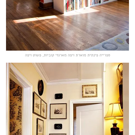
ספרייה פינתית מוארת ויפה מארגזי קוביות, פשוט ויפה