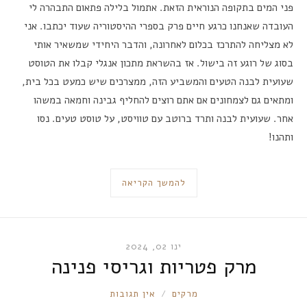
פני המים בתקופה הנוראית הזאת. אתמול בלילה פתאום התבהרה לי
העובדה שאנחנו כרגע חיים פרק בספרי ההיסטוריה שעוד יכתבו. אני
לא מצליחה להתרכז בכלום לאחרונה, והדבר היחידי שמשאיר אותי
בסוג של רוגע זה בישול. אז בהשראת מתכון אנגלי קבלו את הטוסט
שעועית לבנה הטעים והמשביע הזה, ממצרכים שיש כמעט בכל בית,
ומתאים גם לצמחונים אם אתם רוצים להחליף גבינה וחמאה במשהו
אחר. שעועית לבנה ותרד ברוטב עם טוויסט, על טוסט טעים. נסו
ותהנו!
להמשך הקריאה
ינו 02, 2024
מרק פטריות וגריסי פנינה
RONNIE
מרקים
אין תגובות