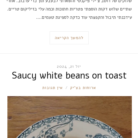
שלוקים של רוטב צ’ילי פיקנטי והשארתי לבעבע תוך כדי ערבוב. אחרי
שתיים שלוש דקות הוספתי פטריות חתוכות וכמה עלי בזיליקום טריים.
עידכנתי תיבול והקפצתי עוד כדקה לספיגת טעמים.…
להמשך הקריאה
יול 21, 2024
Saucy white beans on toast
RONNIE
ארוחות בצ'יק
אין תגובות