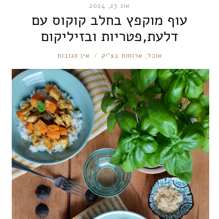
אוג 23, 2024
עוף מוקפץ בחלב קוקוס עם
דלעת,פטריות ובזיליקום
RONNIE
אוכל
,
ארוחות בצ'יק
אין תגובות