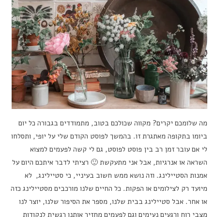
מה שלומכם יקרים? מקווה שכולכם בטוב, מתמודדים בגבורה כל יום
ביומו בתקופה מאתגרת זו. בהמשך לפוסט הקודם שלי על יופי, ותסלחו
לי אם עובר זמן רב בין פוסט לפוסט, גם לי קשה לפעמים למצוא
השראה או אנרגיות, אבל אני מתעקשת 🙂 רציתי לדבר איתכם היום על
אמנות הסטיילינג. וזה נושא ממש חשוב בעיניי, כי סטיילינג, לא
מיועד רק לצילומים או הפקות. כל החיים שלנו מורכבים מסטיילינג כזה
או אחר. אבל סטיילינג בבית שלנו, מספר את הסיפור שלנו, יוצר לנו
מצבי רוח ורגעים נעימים וגם לפעמים מחזיר אותנו רגשית לנקודות