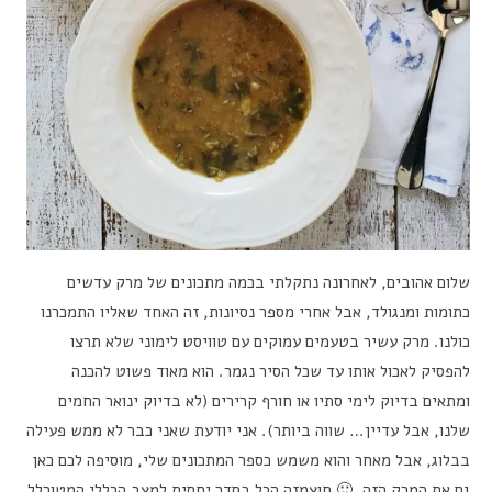
שלום אהובים, לאחרונה נתקלתי בכמה מתכונים של מרק עדשים
כתומות ומנגולד, אבל אחרי מספר נסיונות, זה האחד שאליו התמכרנו
כולנו. מרק עשיר בטעמים עמוקים עם טוויסט לימוני שלא תרצו
להפסיק לאכול אותו עד שכל הסיר נגמר. הוא מאוד פשוט להכנה
ומתאים בדיוק לימי סתיו או חורף קרירים (לא בדיוק ינואר החמים
שלנו, אבל עדיין… שווה ביותר). אני יודעת שאני כבר לא ממש פעילה
בבלוג, אבל מאחר והוא משמש כספר המתכונים שלי, מוסיפה לכם כאן
גם את המרק הזה. 🙂 חוצמזה הכל בסדר יחסית למצב הכללי המטורלל