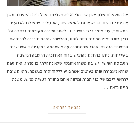
את המעצבת שרון אלון אני מכירה לא מעכשיו, אבל בית בעיצובה משך
את עיני ברשת והביא אותנו להפגש שוב, אז גילינו שיש לנו לא מעט
במשותף, עוד מימי ביגי בסט :-). לאחר סקירה תקופתית נרחבת על
כריך טונה ומיץ תפוזים ביום לוהט, החלטתי שאתם חייבים להכיר את
הכישרון הזה גם. אחרי שהתגוררה עם משפחתה בסקוטלנד שש שנים
בשליחות, ניתן בהחלט להרגיש ברוח האירופית הרעננה הנושבת
מסגנונה האישי. יש בה משהו אותנטי שלא נתקלתי בו מזמן, ואין ספק
שהיא מעבירה אותו בעיצוב אשר נוגע ללקוחותיה בנשמה. היא קשובה
לרחשי ליבם של בני הבית ומלווה אותם בחוויה רגשית ממש, משנת
חיים כזאת.…
להמשך הקריאה