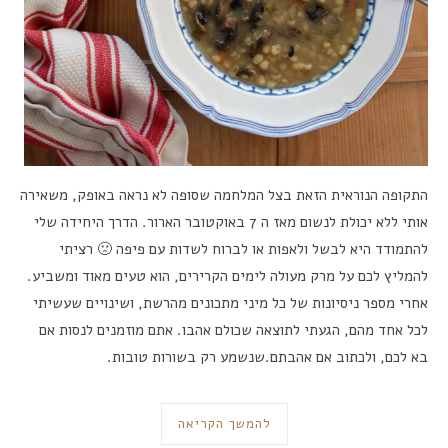
התקופה הנוראית הזאת בצל המלחמה שסופה לא נראה באופק, משאירה
אותי ללא יכולת לנשום מאז ה 7 באוקטובר הארור. הדרך היחידה שלי
להתמודד היא לבשל ולאפות או לברוח לשדות עם פיפה 🙁 רציתי
להמליץ לכם על מרק מעולה לימים הקרירים, הוא טעים מאוד ומשביע.
אחרי מספר ניסיונות של כל מיני מתכונים מהרשת, ושינויים שעשיתי
לכל אחד מהם, הגעתי לתוצאה שכולם אהבו. אתם מוזמנים לנסות אם
בא לכם, ולכתוב אם אהבתם.שנשמע רק בשורות טובות.
להמשך הקריאה