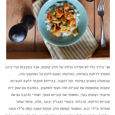
אני בדרך כלל לא חסידה גדולה של חלב קוקוס, אבל בעקבות קרייבינג
מטורף לדלעת בארוחה, החלטתי הפעם ללכת על המוקפץ הזה,
שהתגלה כטעים במיוחד וקל להכנה. בזריזות חתכתי דלעת לקוביות
קטנות שתואמות את קוביות חזה העוף למוקפץ. במחבת עם שמן זית
טיגנתי רצועות בצל, הוספתי את קוביות העוף, ואחרי הזהבה גם את
קוביות הדלעת. תיבלתי בקארי (תבלין יבש), מלח, פלפל שחור
ופתיתי צ’ילי יבש. הוספתי קופסת חלב קוקוס קטנה (165 מ”ל) וכמה