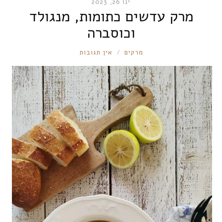
ינו 26, 2023
מרק עדשים כתומות, מנגולד
וכוסברה
RONNIE
מרקים
אין תגובות