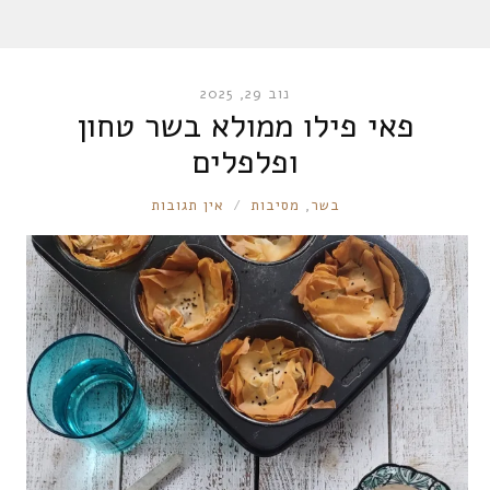
נוב 29, 2025
פאי פילו ממולא בשר טחון
ופלפלים
RONNIE
בשר
,
מסיבות
אין תגובות