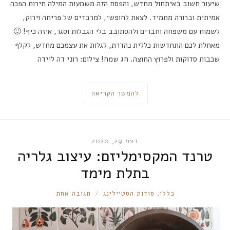
שיעור חשוב באיתחול מחדש, והפסח הזה משמעות המילה חירות הפכה
אמיתית וברורה מתמיד. לצאת לחופשי, למרבדים של פריחה וירוק,
לשמוח עם משפחה וחברים ולהסתובב בלי הגבלות וסגר, איזה כיף! 🙂
מאחלת לכם התחדשות כללית נהדרת, לגלות את עצמכם מחדש, לקלף
שכבות סדוקות ולפרוץ החוצה. חג שמח! צילום: רוני דה ליידה
להמשך הקריאה
דצמ 29, 2020
טרנד המקסימליזם: עיצוב גלריה
בתלת מימד
RONNIE
כללי
,
סודות הסטיילינג
תגובה אחת