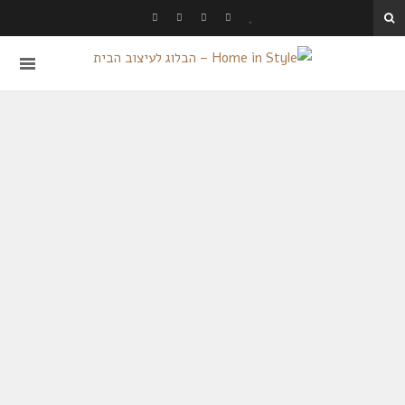
פורסם בקטגוריית כללי, סודות הסטיילינג
טרנד המקסימליזם: עיצוב
גלריה בתלת מימד
לקריאה