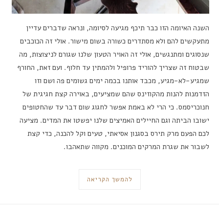
השנה האיומה הזו כבר תיכף מגיעה לסיומה, ונראה שדברים עדיין
מתעקשים להם ולא מסתדרים כשורה בשום מישור. אולי זה הכוכבים
שנסוגים ומתנגשים, אולי זה האויר הטעון שלנו שגורם לניצוצות, מה
שבטוח זה שצריך להוריד פרופיל ולהמתין עד חלוף. ועם זאת, החורף
שמגיע-לא-מגיע, מכבד אותנו בכמה ימים גשומים פה ושם וזו
הזדמנות להנות מהקוזינס שהם שמציעים, באוירה קצת חגיגית של
חנוכריסמס. כי הרי לא באמת אפשר לחגוג שום דבר עד שהחטופים
ישובו הביתה וגם החיילים האמיצים שלנו יפשטו את המדים. מציעה
לכם הפעם מרק תירס בסגנון אסיאתי, טעים וקל להכנה, כדי קצת
לשבור את שגרת המרקים המוכנים. מקווה שתאהבו.
להמשך הקריאה