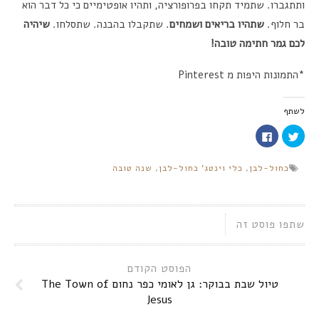
ותתגברו. שתמיד תקחו בפרופורציה, ותהיו אופטימיים כי כל דבר הוא
בר חלוף.
שתהיו בריאים ושמחים
. שתקבלו בהבנה. שתסלחו.
שיהיה
לכם גמר חתימה טובה!
*התמונות היפות מ Pinterest
לשתף
לחצו
לחיצה
כדי
לשיתוף
לשתף
בפייסבוק
בטוויטר
(נפתח
כחול-לבן
,
כלי וינטג' כחול-לבן
,
שנה טובה
(נפתח
בחלון
בחלון
חדש)
חדש)
שתפו פוסט זה
הפוסט הקודם
טיול שבת בבוקר: גן לאומי כפר נחום The Town of
Jesus