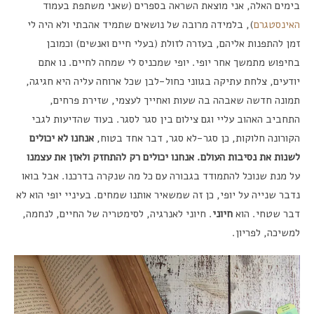
בימים האלה, אני מוצאת השראה בספרים (שאני משתפת בעמוד
האינסטגרם
), בלמידה מרובה של נושאים שתמיד אהבתי ולא היה לי
זמן להתפנות אליהם, בעזרה לזולת (בעלי חיים ואנשים) וכמובן
בחיפוש מתמשך אחר יופי. יופי שמכניס לי שמחה לחיים. נו אתם
יודעים, צלחת עתיקה בגווני כחול-לבן שכל ארוחה עליה היא חגיגה,
תמונה חדשה שאבהה בה שעות ואחייך לעצמי, שזירת פרחים,
התחביב האהוב עליי וגם צילום בין סגר לסגר. בעוד שהדיעות לגבי
הקורונה חלוקות, כן סגר-לא סגר, דבר אחד בטוח,
אנחנו לא יכולים
לשנות את נסיבות העולם. אנחנו יכולים רק
להתחזק ולאזן את עצמנו
על מנת שנוכל להתמודד בגבורה עם כל מה שנקרה בדרכנו. אבל בואו
נדבר שנייה על יופי, כן זה שמשאיר אותנו שמחים. בעיניי יופי הוא לא
דבר שטחי. הוא
חיוני
. חיוני לאנרגיה, לסימטריה של החיים, לנחמה,
למשיכה, לפריון.