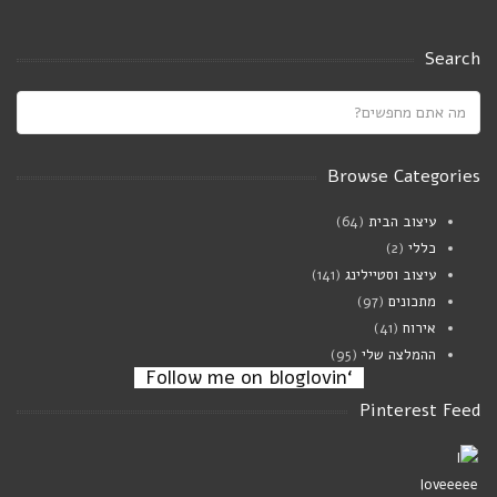
עוף מוקפץ בחלב קוקוס עם דלעת,פטריות
ובזיליקום
Search
אוגוסט 23, 2024
Saucy white beans on toast
יולי 21, 2024
Browse Categories
עיצוב הבית
(64)
מרק פטריות וגריסי פנינה
כללי
(2)
ינואר 02, 2024
עיצוב וסטיילינג
(141)
מתכונים
(97)
אירוח
(41)
ההמלצה שלי
(95)
‘Follow me on bloglovin
Pinterest Feed