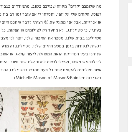
מה שלומכם יקרים? מקווה שכולכם בטוב, מתמודדים בגבורה
לפוסט הקודם שלי על יופי, ותסלחו לי אם עובר זמן רב בין
או אנרגיות, אבל אני מתעקשת 🙂 רציתי לדבר איתכם היום 
בעיניי, כי סטיילינג, לא מיועד רק לצילומים או הפקות. כל 
סטיילינג בבית שלנו, מספר את הסיפור שלנו, יוצר לנו מצבי 
רגשית לנקודות בזמן במסע החיים שלנו. סטיילינג זה מדע 
שניחנו בעין המדויקת הזאת המסוגלת ליצור קולאג’ או אסופה
לנו להרגיש משהו, ואפילו לרצות לחזור אליו שוב ושוב. היו
אשר מצליחים להקסים אותי כל פעם מחדש בסטיילינג ההורס 
באדיבות Michelle Mason of Mason&Painter)