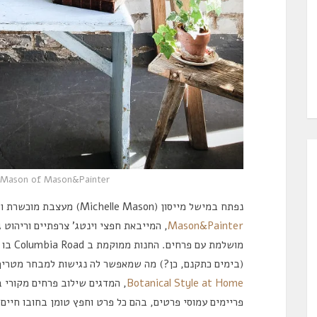
e Mason of Mason&Painter
נפתח במישל מייסון (Michelle Mason) מעצבת מוכשרת ושותפה באחת החנויות האהובות עליי בלונדון
Mason&Painter
, המייבאת חפצי וינטג’ צרפתיים וריהוט 
מושלמת 
(בימים כתקנם, כן?) מה שמאפשר לה נגישות למבחר מטריף
Botanical Style at Home
, המדגים שילוב פרחים מקורי ב
פריימים עמוסי פרטים, בהם כל פרט וחפץ טומן בחובו חיים