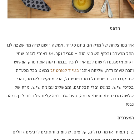
הדפס
אין כמו צלחת של מרק חם ביום סגריר, ועושה רושם שזה מה שצפה לנו
החל מהערב ובסוף השבוע הזה – סגריר וקר. אז רציתי לגנוב שתי
דקות מזמנכם ולרשום לכם איך להכין בכמה דקות את המרק הפשוט
והכה טעים הזה, שליווה אותנו
בטיול לפורטוגל
כמעט בכל מסעדה
שביקרנו בה. בפורטוגל כמו בפורטוגל, הכל מתקשר לאדמה, והכי
בסיסי שיש. כמעט ובלי תבלינים, ומבשלים עם מה שיש. מרק של
שלשה מרכיבים: תפוחי אדמה, קצת גזר וכמה עלים של כרוב לבן. וזהו.
כנסו.
המצרכים
3-4 תפוחי אדמה גדולים, קלופים, שטופים וחתוכים לרבעים גדולים