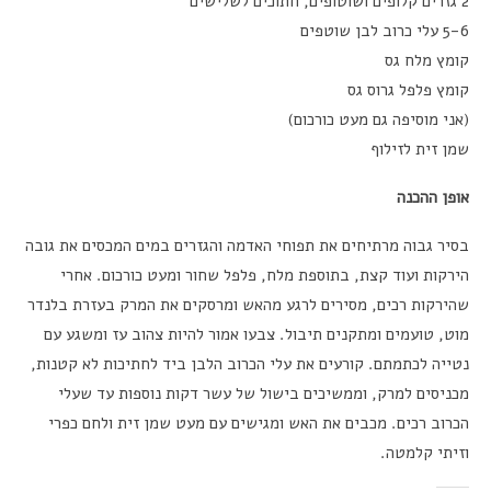
2 גזרים קלופים ושוטופים, חתוכים לשלישים
5-6 עלי כרוב לבן שוטפים
קומץ מלח גס
קומץ פלפל גרוס גס
(אני מוסיפה גם מעט כורכום)
שמן זית לזילוף
אופן ההכנה
בסיר גבוה מרתיחים את תפוחי האדמה והגזרים במים המכסים את גובה
הירקות ועוד קצת, בתוספת מלח, פלפל שחור ומעט כורכום. אחרי
שהירקות רכים, מסירים לרגע מהאש ומרסקים את המרק בעזרת בלנדר
מוט, טועמים ומתקנים תיבול. צבעו אמור להיות צהוב עז ומשגע עם
נטייה לכתמתם. קורעים את עלי הכרוב הלבן ביד לחתיכות לא קטנות,
מכניסים למרק, וממשיכים בישול של עשר דקות נוספות עד שעלי
הכרוב רכים. מכבים את האש ומגישים עם מעט שמן זית ולחם כפרי
וזיתי קלמטה.