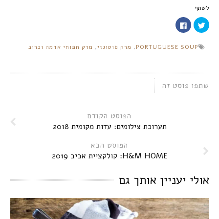
לשתף
לחצו
לחיצה
כדי
לשיתוף
לשתף
בפייסבוק
בטוויטר
(נפתח
PORTUGUESE SOUP
,
מרק פוטוגזי
,
מרק תפוחי אדמה וכרוב
(נפתח
בחלון
בחלון
חדש)
חדש)
שתפו פוסט זה
הפוסט הקודם
תערוכת צילומים: עדות מקומית 2018
הפוסט הבא
H&M HOME: קולקציית אביב 2019
אולי יעניין אותך גם