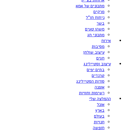
ארוחות בצ’יק
מתכונים של אמא
מרקים
ניחוח חו”ל
בשר
משהו טעים
מתכוני חג
אירוח
מסיבות
עיצוב שולחן
חגים
עיצוב וסטיילינג
בתים יפים
טרנדים
סודות הסטיילינג
אופנה
רשימות וחוויות
ההמלצה שלי
אוכל
בארץ
בעולם
חנויות
חופשה