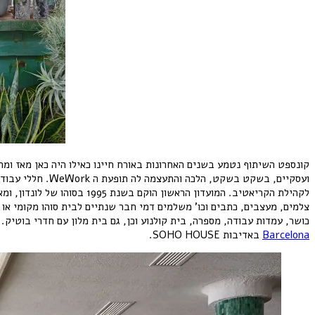
קונספט השיתוף נטמע בשנים האחרונות באורח חיינו כאילו היה כאן מאז ומת
ועסקיים, בשקט בשקט, הלכה והתעצמה לה תופעת ה WeWork. חללי עבודה משותפים אשר ניתן לשכור לפי הצורך. ומי שטרם נתקל באימפריית ה
צלמים, מעצבים, כתבים וכו’ משלמים דמי חבר שנתיים לבית סוהו מקומי או ל
כושר, עמדות עבודה, מספרה, בית קולנוע וכן, גם בית מלון עם חדרי בוטיק.
Barcelona
באדיבות SOHO HOUSE.