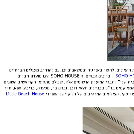
 ההמונים, לחסוך באנרגיה ובמשאבים וכן, גם להרחיב מעגלים חברתיים
SOHO H
– ברוכים הבאים. ה SOHO HOUSE הינו מועדון חברים
 נוספים בעולם. הרעיון עליו הוא מבוסס הוא להוות “בית שני” לחברי המועדון הרשומים אליו, שכולם מתחומי הקריאטיב השונים.
הממוקמים בד”כ בבניינים יוצאי דופן, ובהם בר, מסעדה, בריכה, ספא, חדר
ט ויסקי. הצילומים המרהיבים של הלוקיישן הספרדי
Little Beach House