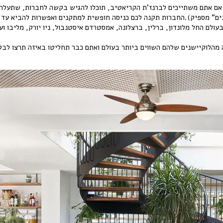
ינים” מספיק).החברות תקנה לכם כניסה חופשית למתקנים ואפשרות להביא עד
עולם החל מלונדון, ברלין, ברצלונה, אמסטרדם איסטנבול, ניו יורק, מליבו ו
 מהלוקיישנים שלהם השווים ביותר בעולם ואתם כבר תחליטו באיזה תרצו לב