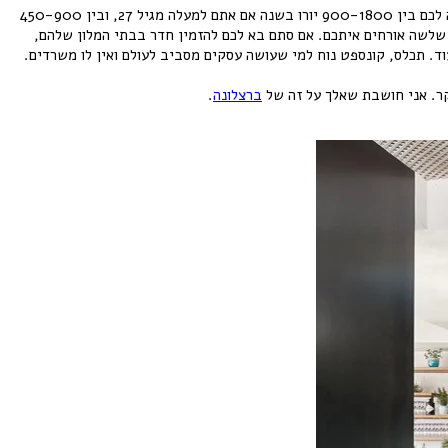
Drop-dead-gorgeous. ואני לא סתם אומרת – תתכוננו להתעלף. אז ככה: אם אתם משתייכים לברנז’ת הקריאטיב, תוכלו להגיש בקשה לחברות, שתעלה לכם בין 900-1800 יורו בשנה אם אתם למעלה מגיל 27, ובין 450-900
 שלשה אורחים איתכם. אם סתם בא לכם להזמין חדר בבתי המלון שלהם,
עוד. תכלס, קונספט נוח למי שעושה עסקים מסביב לעולם ואין לו משרדים.
קר. אני חושבת שאלך על זה של
ברצלונה
.