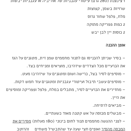
1 צינצנת (280 גרם) עיטורי עגבניות של אוליביה או עגבניות יבשות
שרויות בשמן, קצוצות
מלח, פלפל שחור גרוס
2 כפות פפריקה מתוקה
2 כוסות יין לבן יבש
אופן ההכנה
– בסיר שניתן להכניסו גם לתנור מחממים שמן זית, מטגנים על הגז
את הכרעיים מכל הצדדים שיזהיבו, מוציאים ומניחים בצד.
– מוסיפים לסיר בצל, כרישה ושום ומטגנים עד שיזהיבו מעט.
– מוסיפים עשבי תיבול ועיטורי עגבניות ומטגנים עוד חמש דקות.
– מחזירים את הכרעיים לסיר, מתבלים במלח, פלפל ופפריקה ומוסיפים
את היין.
– מביאים לרתיחה.
– מבשלים מכוסה על אש קטנה מאוד כשעתיים.
– לפני ההגשה מחממים תנור לחום בינוני (180 מעלות)
מסירים את
המכסה מהסיר
ואופים חצי שעה עד שהתבשיל משחים והרוטב