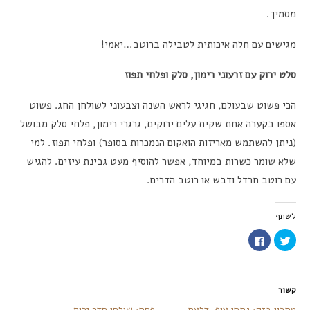
מסמיך.
מגישים עם חלה איכותית לטבילה ברוטב…יאמי!
סלט ירוק עם זרעוני רימון, סלק ופלחי תפוז
הכי פשוט שבעולם, חגיגי לראש השנה וצבעוני לשולחן החג. פשוט
אספו בקערה אחת שקית עלים ירוקים, גרגרי רימון, פלחי סלק מבושל
(ניתן להשתמש מאריזות הואקום הנמכרות בסופר) ופלחי תפוז. למי
שלא שומר כשרות במיוחד, אפשר להוסיף מעט גבינת עיזים. להגיש
עם רוטב חרדל ודבש או רוטב הדרים.
לשתף
לחצו
לחיצה
כדי
לשיתוף
לשתף
בפייסבוק
בטוויטר
(נפתח
(נפתח
בחלון
בחלון
חדש)
חדש)
קשור
מתכון בזק: נתחי עוף, דלעת
פסח: שולחן סדר ירוק