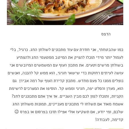
הדפס
כמו שהבטחתי, אני חוזרת עם עוד מתכונים לשולחן החג. כרגיל, בלי
לעמול יותר מידי תוכלו להפיק את המיטב ממטעמי החג ולהפתיע
בשולחן מרשים וטעים. את מתכון העוף עם המשמשים המיובשים אני
עושה לעיתים רחוקות כדי שישאר חגיגי, הוא ממש קל להכנה, ואנשים
נופלים ממנו כל פעם מחדש. מתכון קדירת העוף של רמה אבירן גם
הוא, מעדן והסלט יפה, חגיגי וממש קל. הוסיפו את המצרכים לרשימת
הקניות, ותוכלו לגוון לכם מבין השניים. אז איך אתם מתכוננים לחג?
אשמח מאוד אם תשלחו לי מתכונים מעניינים, תמונות משולחן החג
שלכם, ומי יודע, אם תשקיעו אולי אפילו תזכו בפרסום או בפרס 😉
קדימה, לעבודה!