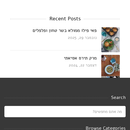
Recent Posts
פאי פילו ממולא בשר טחון ופלפלים
נובמבר 29, 2025
מרק תירס אסיאתי
דצמבר 22, 2024
עוף מוקפץ בחלב קוקוס עם דלעת,פטריות
ובזיליקום
Search
אוגוסט 23, 2024
Saucy white beans on toast
יולי 21, 2024
Browse Categories