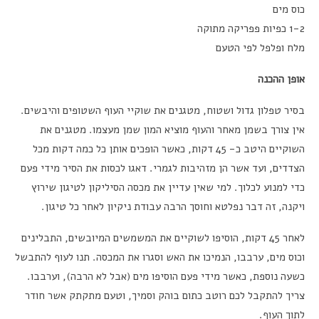
כוס מים
1-2 כפיות פפריקה מתוקה
מלח ופלפל לפי הטעם
אופן ההכנה
בסיר טפלון גדול ושטוח, מטגנים את שוקיי העוף השטופים והיבשים.
אין צורך בשמן מאחר והעוף מוציא המון שמן מעצמו. מטגנים את
השוקיים היטב כ- 45 דקות, כאשר הופכים אותן כל כמה דקות מכל
הצדדים, ועד אשר הן מזהיבות לגמרי. דאגו לכסות את הסיר מידי פעם
כדי למנוע לכלוך. למי שאין עדיין את מכסה הסיליקון לטיגון שירוץ
ויקנה, זה דבר נפלטא וחוסך הרבה עבודת ניקיון לאחר כל טיגון.
לאחר 45 דקות, הוסיפו לשוקיים את המשמשים המיובשים, התבלינים
וכוס מים, ערבבו, הנמיכו את האש וסגרו את המכסה. תנו לעוף להתבשל
כשעה נוספת, כאשר מידי פעם הוסיפו מים (אבל לא הרבה), וערבבו.
צריך להתקבל לכם רוטב כתום בוהק וסמיך, וטעם מתקתק אשר חודר
לתוך העוף.