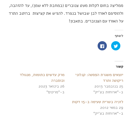
ממליצה בחום לקלות מעט צנוברים (במחבת ללא שמן), עד להזהבה,
ולהוסיפם לאורז לבן שבושל בנפרד. להגיש את קציצות ברוטב התרד
על האורז עם הצנוברים. בתאבון!
לשתף
לחצו
לחיצה
כדי
לשיתוף
לשתף
בפייסבוק
בטוויטר
(נפתח
(נפתח
בחלון
בחלון
חדש)
חדש)
קשור
יוצאים משגרת הפסטה: קנלוני
מרק עדשים כתומות, מנגולד
ריקוטה ותרד
וכוסברה
25 בנובמבר 2013
26 בינואר 2023
ב-"ארוחות בצ'יק"
ב-"מרקים"
לזניה בשרית טעימה ב-15 דקות
29 במאי 2012
ב-"ארוחות בצ'יק"