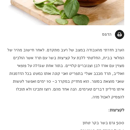
הדפס
הערב חזרתי מהעבודה במצב של רעב מתקדם. לאחר חישוב מהיר של
המלאי בבית, החלטתי ללכת על קציצות בשר עם תרד אשר הולכים
מצוין עם אורז לבן וצנוברים קלויים. בתור אחת שגדלה על פופאי
ואוליב, תרד מככב אצלי בתפריט ואני קונה אותו כמעט בכל הזדמנות
שאני מוצאת בסופר. הוא מחזיק במקרר כ- 10 ימים ואפשר לעשות
איתו מיליון דברים טעימים. הנה אחד מהם. רוצו ותכינו ולא תוכלו
להפסיק לאכול מזה.
לקציצות
:
500 גרם בשר בקר טחון