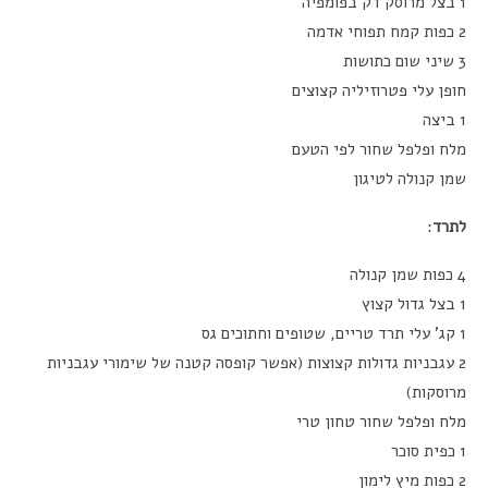
1 בצל מרוסק דק בפומפיה
2 כפות קמח תפוחי אדמה
3 שיני שום כתושות
חופן עלי פטרוזיליה קצוצים
1 ביצה
מלח ופלפל שחור לפי הטעם
שמן קנולה לטיגון
לתרד
:
4 כפות שמן קנולה
1 בצל גדול קצוץ
1 קג’ עלי תרד טריים, שטופים וחתוכים גס
2 עגבניות גדולות קצוצות (אפשר קופסה קטנה של שימורי עגבניות
מרוסקות)
מלח ופלפל שחור טחון טרי
1 כפית סוכר
2 כפות מיץ לימון