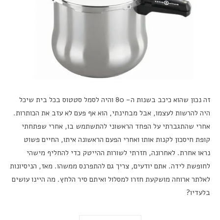
זה נכון שהוא כיכב בשנות ה- 80 והיה לסמל סטטוס בכל בית שיכל
היה להרשות לעצמו, אבל מבחינתי, הוא אף פעם לא עזב את הכותרות.
אחרי שהתגברתי על הפחד הראשוני להתשתמש בו, אחרי שפתחתי
קופת חיסכון לקנות אותו ואחרי הפעם הראשונה איתו, החיים פשוט
נראו אחרת. לאחרונה, חזרתי לשורות ההייטק כדי להחליף מישהי
לחופשת לידה. אתם יודעים, צריך גם להתפרנס ממשהו. מאז, הניסיונות
לאלתר ארוחה מושקעת חזרו למסלול ואיתם סיר הלחץ. מה היינו עושים
בלעדיו?