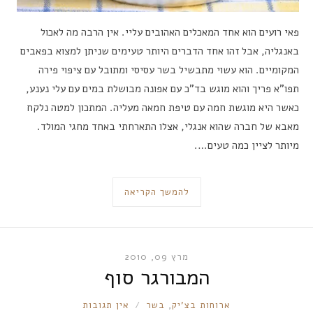
פאי רועים הוא אחד המאכלים האהובים עליי. אין הרבה מה לאכול
באנגליה, אבל זהו אחד הדברים היותר טעימים שניתן למצוא בפאבים
המקומיים. הוא עשוי מתבשיל בשר עסיסי ומתובל עם ציפוי פירה
תפו”א פריך והוא מוגש בד”כ עם אפונה מבושלת במים עם עלי נענע,
כאשר היא מוגשת חמה עם טיפת חמאה מעליה. המתכון למטה נלקח
מאבא של חברה שהוא אנגלי, אצלו התארחתי באחד מחגי המולד.
מיותר לציין כמה טעים….
להמשך הקריאה
מרץ 09, 2010
המבורגר סוף
RONNIE
ארוחות בצ'יק
,
בשר
אין תגובות