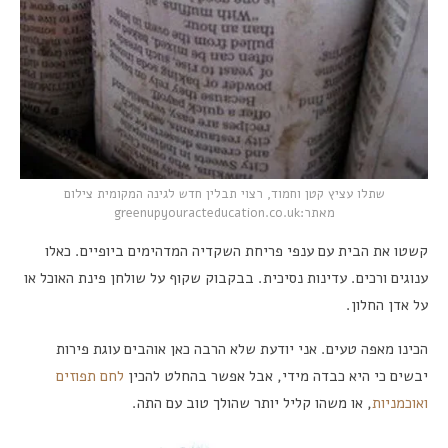
שתלו עציץ קטן וחמוד, רצוי תבלין חדש לגינה המקומית צילום
מאתר:greenupyouracteducation.co.uk
קשטו את הבית עם ענפי פריחת השקדיה המדהימים ביופיים. כאלו
ענוגים ורכים. עדינות נסיכית. בבקבוק שקוף על שולחן פינת האוכל או
על אדן החלון.
הכינו מאפה טעים. אני יודעת שלא הרבה כאן אוהבים עוגת פירות
יבשים כי היא כבדה מידי, אבל אפשר בהחלט להכין
לחם תפוזים
ואוכמניות
, או משהו קליל יותר שהולך טוב עם התה.