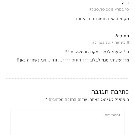
דנה
10 במרץ 2012 at 20:30
מקסים. איזה תמונות מדהימות
חתולי8
8 בינואר 2013 at 11:22
הי! הגעתי לכאן במקרה והתאהבתי!!!
מיד עשיתי מנוי לבלוג דרך הגוגל רידר… וזהו…אני נשארת כאן!!
כתיבת תגובה
האימייל לא יוצג באתר.
שדות החובה מסומנים
*
Comment