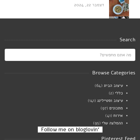
דצמבר 22, 2024
עוף מוקפץ בחלב קוקוס עם דלעת,פטריות
ובזיליקום
Search
אוגוסט 23, 2024
Saucy white beans on toast
יולי 21, 2024
Browse Categories
עיצוב הבית
(64)
מרק פטריות וגריסי פנינה
כללי
(2)
ינואר 02, 2024
עיצוב וסטיילינג
(141)
מתכונים
(97)
אירוח
(41)
ההמלצה שלי
(95)
‘Follow me on bloglovin
Pinterest Feed