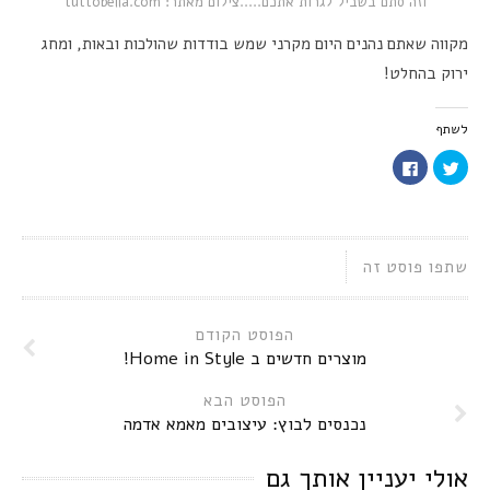
וזה סתם בשביל לגרות אתכם.....צילום מאתר: tuttobella.com
מקווה שאתם נהנים היום מקרני שמש בודדות שהולכות ובאות, ומחג
ירוק בהחלט!
לשתף
לחצו
לחיצה
כדי
לשיתוף
לשתף
בפייסבוק
בטוויטר
(נפתח
(נפתח
בחלון
בחלון
חדש)
חדש)
שתפו פוסט זה
הפוסט הקודם
מוצרים חדשים ב Home in Style!
הפוסט הבא
נכנסים לבוץ: עיצובים מאמא אדמה
אולי יעניין אותך גם