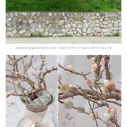
אין כמו פריחת השקדיה צילום מאתר: creativejewishmom.com