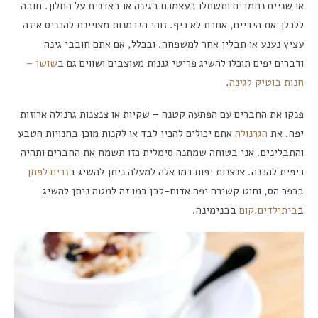
או שניים נחמדים ותשתלו בעצמכם בגינה או באדנית על החלון. חובה
ללכלך את הידיים, אחרת לא כיף. זוהי הזדמנות מצויינת להכניס איזה
עציץ נענע או תבלין אחר למשפחה. ובכלל, אם אתם חובבי גינה
ודברים יפים תוכלו להשיג פריטי גננות מעוצבים ושווים גם ב
שושן –
חנות בוטיק לגינה
.
פנקו את החברים עם הפתעה קטנה – שקיות או צנצנות גרנולה ארוזות
יפה. את
הגרנולה
אתם יכולים להכין לבד או לקנות מוכן בחנויות הטבע
והתבלינים. אני בטוחה שמתנה סימלית כזו תשמח את החברים ותהיה
כיפית להכנה. צנצנות יפות כמו אלה למעלה ניתן להשיג ב
זרים לפתן
בכפר הס, וחוט קשירה יפה אדום-לבן כמו זה למטה ניתן להשיג
ב
ביתילדים.קום
בבנימינה.