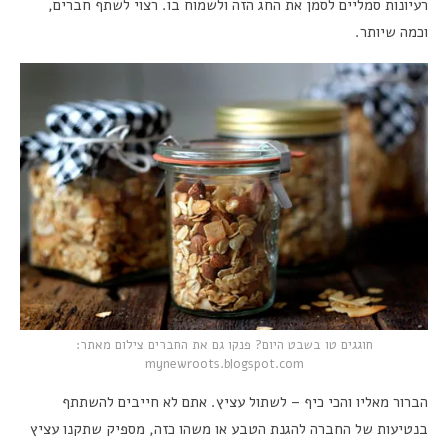
רעיונות סמליים לסמן את החג הזה ולשמוח בו. רצוי לשתף חברים,
וכמה שיותר.
חוגגים טו בשבט היום? פנקו גם את החברים צילום מאתר:
mynewroots.blogspot.com
הברור מאליו והכי כיף – לשתול עציץ. אתם לא חייבים להשתתף
בנטיעות של החברה להגנת הטבע או משהו כזה, מספיק שתקנו עציץ