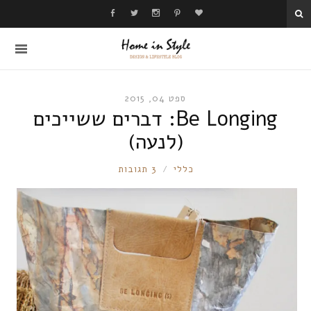
ספט 04, 2015
Be Longing: דברים ששייכים
(לנעה)
RONNIE
כללי
3 תגובות