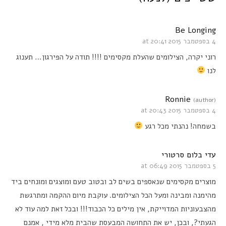
Be Longing
4 בספטמבר 2015 at 20:41
רוני יקרה, הצילומים שהעלת מקסימים !!!! תודה על הפירגון… תענוג
לנו
Ronnie
(author)
4 בספטמבר 2015 at 20:43
בשמחה! נהנתי מכל רגע
עדי בלום סרטורי
5 בספטמבר 2015 at 06:49
מוצרים מקסימים שנאספים בשים לב ובטוב טעם ומוצגים ומונחים ביד
מהימנה ומבינה ומעל הכל הצילומים. עוקבת מיום ההקמה ומתרגשת
מהצבעוניות המדוייקת, אין מילים כל הכבוד!!! ובכל זאת למה עוד לא
הגעתי?, ובכן, יש את התחושה המבעסת שהבית מלא מידי , אמנם