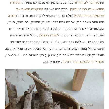
את
נעה בר לב דוידור
כבר פגשתם כאן לא מזמן עם פתיחת
הסטודיו
החדש שלה בכפר ויתקין
. היום היא השיקה
קולקציה חדשה של
פריטים במראה Rust
(חלודה), אז קפצתי לראות במה מדובר.
חלודה
היא אחת מאהבותיי, את זה אתם כבר יודעים, היישון, החימצון, הגוון,
ההסטוריה – יש לי הרבה כבוד ל rust. מצאתי שם פריטים ייחודיים
משלל חומרים טבעיים (בהמשך
לפוסט הקודם
), שכל אחד מהם הוא
עולם ומלואו. יש להם עבר ומשקל סגולי גדול והם מתכתבים אחד עם
השני בחלל בצורה מושלמת. הכי עירום, הכי טבעי. אם תרצו לראות גם,
תוכלו לקפוץ גם מחר יום שבת ה 5.9.2015 בין השעות 10:00-18:00,
סטודיו בי לונגינג, כפר ויתקין
. שבת טובה.