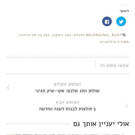
לשתף
לחצו
לחיצה
כדי
לשיתוף
לשתף
בפייסבוק
בטוויטר
(נפתח
RUST חלודה
,
BELONGING
,
כפר ויתקין
,
נעה בר לב דוידור
,
(נפתח
בחלון
בחלון
חדש)
סטודיו בילונגינג
חדש)
שתפו פוסט זה
הפוסט הקודם
שולחן החג שלכם: אקו-שיק חגיגי
הפוסט הבא
5 חולצות לבנות לשנה החדשה
אולי יעניין אותך גם