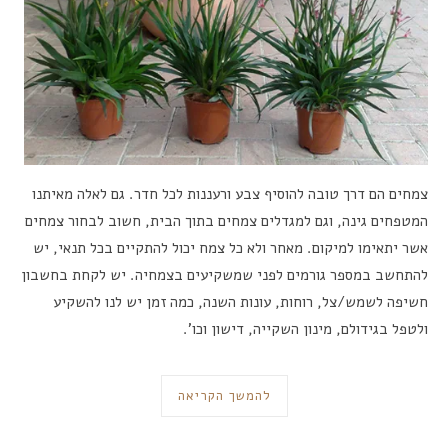
צמחים הם דרך טובה להוסיף צבע ורעננות לכל חדר. גם לאלה מאיתנו
המטפחים גינה, וגם למגדלים צמחים בתוך הבית, חשוב לבחור צמחים
אשר יתאימו למיקום. מאחר ולא כל צמח יכול להתקיים בכל תנאי, יש
להתחשב במספר גורמים לפני שמשקיעים בצמחיה. יש לקחת בחשבון
חשיפה לשמש/צל, רוחות, עונות השנה, כמה זמן יש לנו להשקיע
ולטפל בגידולם, מינון השקייה, דישון וכו’.
להמשך הקריאה