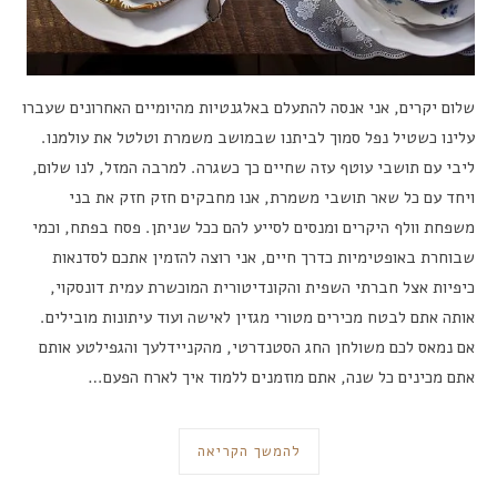
שלום יקרים, אני אנסה להתעלם באלגנטיות מהיומיים האחרונים שעברו
עלינו כשטיל נפל סמוך לביתנו שבמושב משמרת וטלטל את עולמנו.
ליבי עם תושבי עוטף עזה שחיים כך כשגרה. למרבה המזל, לנו שלום,
ויחד עם כל שאר תושבי משמרת, אנו מחבקים חזק חזק את בני
משפחת וולף היקרים ומנסים לסייע להם ככל שניתן. פסח בפתח, וכמי
שבוחרת באופטימיות כדרך חיים, אני רוצה להזמין אתכם לסדנאות
כיפיות אצל חברתי השפית והקונדיטורית המוכשרת עמית דונסקוי,
אותה אתם לבטח מכירים מטורי מגזין לאישה ועוד עיתונות מובילים.
אם נמאס לכם משולחן החג הסטנדרטי, מהקניידלעך והגפילטע אותם
אתם מכינים כל שנה, אתם מוזמנים ללמוד איך לארח הפעם…
להמשך הקריאה