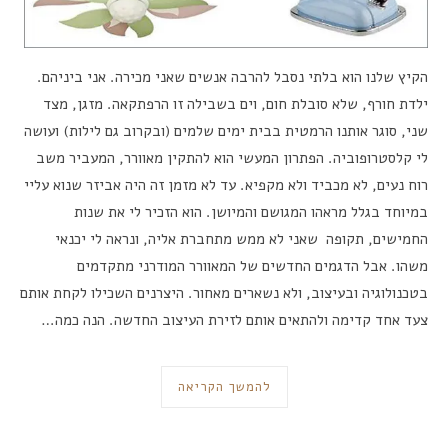
הקיץ שלנו הוא בלתי נסבל להרבה אנשים שאני מכירה. אני ביניהם.
ילדת חורף, שלא סובלת חום, וים בשבילה זו הרפתקאה. מזגן, מצד
שני, סוגר אותנו הרמטית בבית ימים שלמים (ובקרוב גם לילות) ועושה
לי קלסטרופוביה. הפתרון המעשי הוא להתקין מאוורר, המעביר משב
רוח נעים, לא מכביד ולא מקפיא. עד לא מזמן זה היה אביזר שנוא עליי
במיוחד בגלל מראהו המגושם והמיושן. הוא הזכיר לי את שנות
החמישים, תקופה שאני לא ממש מתחברת אליה, ונראה לי יכנאי
משהו. אבל הדגמים החדשים של המאוורר המודרני מתקדמים
בטכנולוגיה ובעיצוב, ולא נשארים מאחור. היצרנים השכילו לקחת אותם
צעד אחד קדימה ולהתאים אותם לזירת העיצוב החדשה. הנה כמה…
להמשך הקריאה