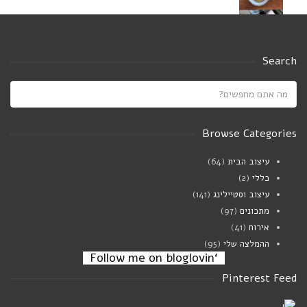
עוף מוקפץ בחלב קוקוס עם דלעת,פטריות
ובזיליקום
Search
אוגוסט 23, 2024
Saucy white beans on toast
יולי 21, 2024
Browse Categories
עיצוב הבית
(64)
מרק פטריות וגריסי פנינה
כללי
(2)
ינואר 02, 2024
עיצוב וסטיילינג
(141)
מתכונים
(97)
אירוח
(41)
ההמלצה שלי
(95)
‘Follow me on bloglovin
Pinterest Feed