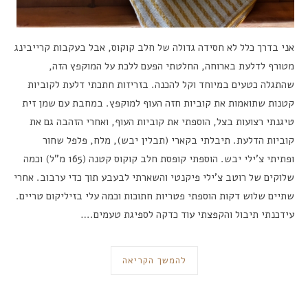
אני בדרך כלל לא חסידה גדולה של חלב קוקוס, אבל בעקבות קרייבינג
מטורף לדלעת בארוחה, החלטתי הפעם ללכת על המוקפץ הזה,
שהתגלה כטעים במיוחד וקל להכנה. בזריזות חתכתי דלעת לקוביות
קטנות שתואמות את קוביות חזה העוף למוקפץ. במחבת עם שמן זית
טיגנתי רצועות בצל, הוספתי את קוביות העוף, ואחרי הזהבה גם את
קוביות הדלעת. תיבלתי בקארי (תבלין יבש), מלח, פלפל שחור
ופתיתי צ’ילי יבש. הוספתי קופסת חלב קוקוס קטנה (165 מ”ל) וכמה
שלוקים של רוטב צ’ילי פיקנטי והשארתי לבעבע תוך כדי ערבוב. אחרי
שתיים שלוש דקות הוספתי פטריות חתוכות וכמה עלי בזיליקום טריים.
עידכנתי תיבול והקפצתי עוד כדקה לספיגת טעמים.…
להמשך הקריאה