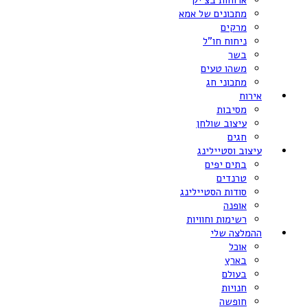
ארוחות בצ’יק
מתכונים של אמא
מרקים
ניחוח חו”ל
בשר
משהו טעים
מתכוני חג
אירוח
מסיבות
עיצוב שולחן
חגים
עיצוב וסטיילינג
בתים יפים
טרנדים
סודות הסטיילינג
אופנה
רשימות וחוויות
ההמלצה שלי
אוכל
בארץ
בעולם
חנויות
חופשה