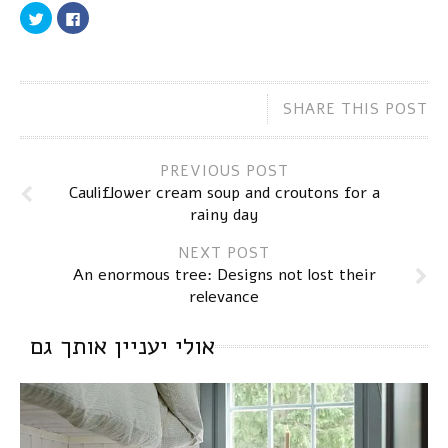
Click
Click
to
to
share
share
on
on
Twitter
Facebook
(Opens
(Opens
in
in
new
new
SHARE THIS POST
window)
window)
PREVIOUS POST
Cauliflower cream soup and croutons for a
rainy day
NEXT POST
An enormous tree: Designs not lost their
relevance
אולי יעניין אותך גם