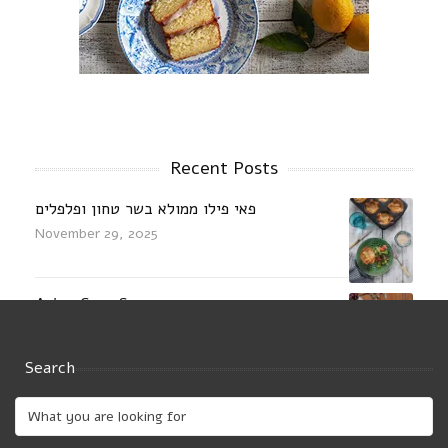
Recent Posts
פאי פילו ממולא בשר טחון ופלפלים
November 29, 2025
Asian Corn Soup
December 22, 2024
Search
Sautéed chicken in coconut milk with
pumpkin,Mushrooms and basil
August 23, 2024