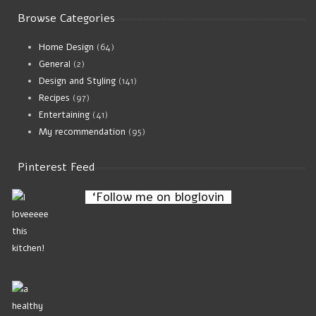
Browse Categories
Saucy white beans on toast
Home Design
(64)
July 21, 2024
General
(2)
Design and Styling
(141)
Recipes
(97)
Mushroom soup and pearl grits
Entertaining
(41)
January 02, 2024
My recommendation
(95)
Pinterest Feed
‘Follow me on bloglovin