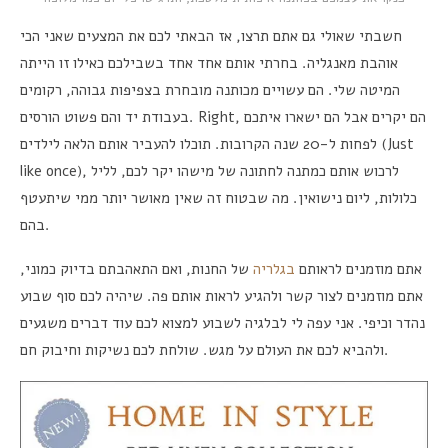
אז הבאתי לכם את המצעים שאני הכי
,
חשבתי שאולי גם אתם תרצו
בחרתי אותם אחד אחד בשבילכם כאילו זו הייתה
.
אוהבת מאנגליה
רקומים
,
הם עשויים מכותנה מובחרת בצפיפות גבוהה
.
המיטה שלי
בעבודת יד והם פשוט הורסים
. Right,
הם יקרים אבל הם ישארו איתכם
תוכלו להעביר אותם הלאה לילדים
.
לפחות ל-20 שנה הקרובות
(Just
like once),
לליל
,
לרכוש אותם כמתנה לחתונה של מישהו יקר לכם
מה שבטוח זה שאין מאושר יותר ממי שיתעטף
.
ליום נישואין
,
כלולות
בהם
.
,
ואם התאהבתם בדיוק כמוני
,
של החנות
בגלריה
אתם מוזמנים לראותם
שיהיה לכם סוף שבוע
.
אתם מוזמנים לצור קשר ולהגיע לראות אותם פה
אני עפה לי לבלגיה לשבוע למצוא לכם עוד דברים משגעים
.
נהדר וכיפי
שולחת לכם נשיקות וחיבוק חם
.
ולהביא לכם את העולם על מגש
.